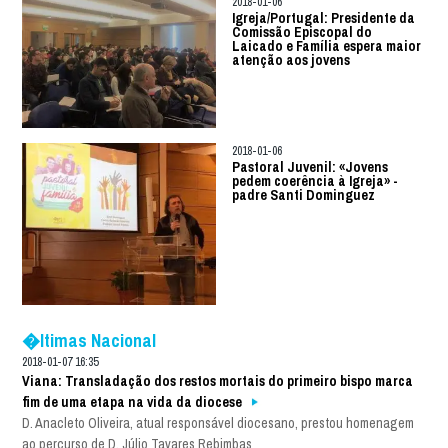
2018-01-06
Igreja/Portugal: Presidente da
Comissão Episcopal do
Laicado e Família espera maior
atenção aos jovens
2018-01-06
Pastoral Juvenil: «Jovens
pedem coerência à Igreja» -
padre Santi Dominguez
�ltimas Nacional
2018-01-07 16:35
Viana: Transladação dos restos mortais do primeiro bispo marca
fim de uma etapa na vida da diocese
D. Anacleto Oliveira, atual responsável diocesano, prestou homenagem
ao percurso de D. Júlio Tavares Rebimbas