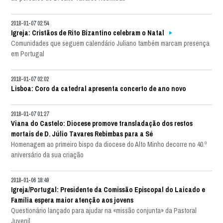
2018-01-07 02:54
Igreja: Cristãos de Rito Bizantino celebram o Natal
Comunidades que seguem calendário Juliano também marcam presença
em Portugal
2018-01-07 02:02
Lisboa: Coro da catedral apresenta concerto de ano novo
2018-01-07 01:27
Viana do Castelo: Diocese promove transladação dos restos
mortais de D. Júlio Tavares Rebimbas para a Sé
Homenagem ao primeiro bispo da diocese do Alto Minho decorre no 40.º
aniversário da sua criação
2018-01-06 18:49
Igreja/Portugal: Presidente da Comissão Episcopal do Laicado e
Família espera maior atenção aos jovens
Questionário lançado para ajudar na «missão conjunta» da Pastoral
Juvenil