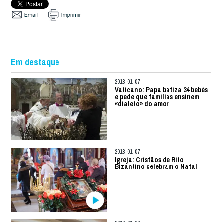
Em destaque
2018-01-07
Vaticano: Papa batiza 34 bebés
e pede que famílias ensinem
«dialeto» do amor
2018-01-07
Igreja: Cristãos de Rito
Bizantino celebram o Natal