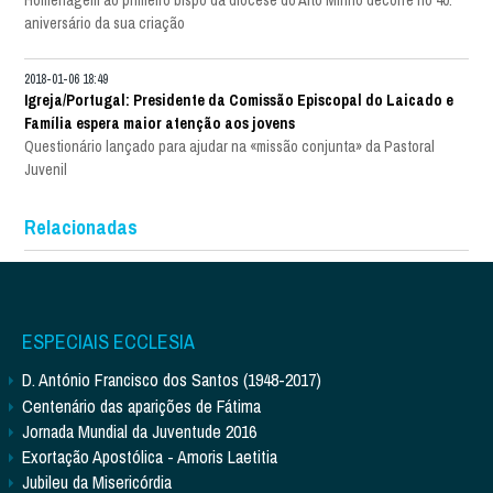
Homenagem ao primeiro bispo da diocese do Alto Minho decorre no 40.º
aniversário da sua criação
2018-01-06 18:49
Igreja/Portugal: Presidente da Comissão Episcopal do Laicado e
Família espera maior atenção aos jovens
Questionário lançado para ajudar na «missão conjunta» da Pastoral
Juvenil
Relacionadas
ESPECIAIS ECCLESIA
D. António Francisco dos Santos (1948-2017)
Centenário das aparições de Fátima
Jornada Mundial da Juventude 2016
Exortação Apostólica - Amoris Laetitia
Jubileu da Misericórdia