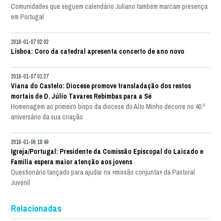
Comunidades que seguem calendário Juliano também marcam presença
em Portugal
2018-01-07 02:02
Lisboa: Coro da catedral apresenta concerto de ano novo
2018-01-07 01:27
Viana do Castelo: Diocese promove transladação dos restos
mortais de D. Júlio Tavares Rebimbas para a Sé
Homenagem ao primeiro bispo da diocese do Alto Minho decorre no 40.º
aniversário da sua criação
2018-01-06 18:49
Igreja/Portugal: Presidente da Comissão Episcopal do Laicado e
Família espera maior atenção aos jovens
Questionário lançado para ajudar na «missão conjunta» da Pastoral
Juvenil
Relacionadas