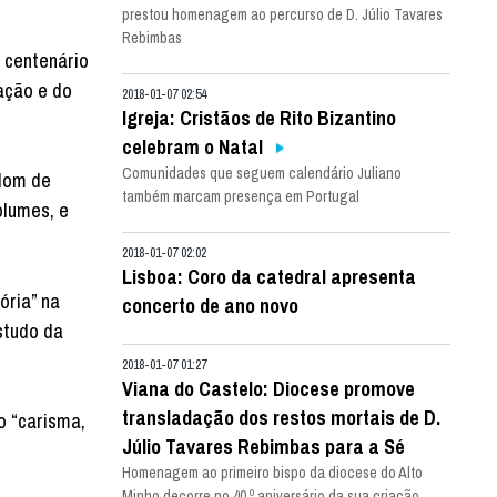
prestou homenagem ao percurso de D. Júlio Tavares
Rebimbas
 centenário
ação e do
2018-01-07 02:54
Igreja: Cristãos de Rito Bizantino
celebram o Natal
Comunidades que seguem calendário Juliano
dom de
também marcam presença em Portugal
olumes, e
2018-01-07 02:02
Lisboa: Coro da catedral apresenta
ória” na
concerto de ano novo
studo da
2018-01-07 01:27
Viana do Castelo: Diocese promove
transladação dos restos mortais de D.
o “carisma,
Júlio Tavares Rebimbas para a Sé
Homenagem ao primeiro bispo da diocese do Alto
Minho decorre no 40.º aniversário da sua criação