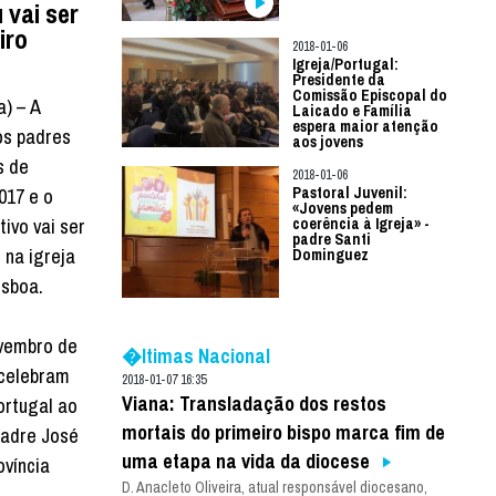
 vai ser
iro
2018-01-06
Igreja/Portugal:
Presidente da
Comissão Episcopal do
a) – A
Laicado e Família
espera maior atenção
os padres
aos jovens
s de
2018-01-06
017 e o
Pastoral Juvenil:
«Jovens pedem
ivo vai ser
coerência à Igreja» -
padre Santi
 na igreja
Dominguez
isboa.
ovembro de
�ltimas Nacional
 celebram
2018-01-07 16:35
Viana: Transladação dos restos
ortugal ao
mortais do primeiro bispo marca fim de
padre José
uma etapa na vida da diocese
ovíncia
D. Anacleto Oliveira, atual responsável diocesano,