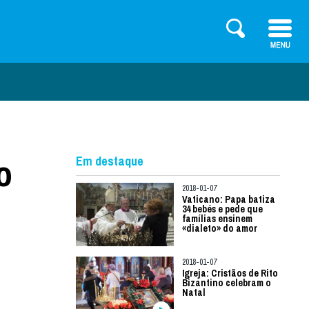
o
Em destaque
2018-01-07
Vaticano: Papa batiza
34 bebés e pede que
famílias ensinem
«dialeto» do amor
2018-01-07
Igreja: Cristãos de Rito
Bizantino celebram o
Natal