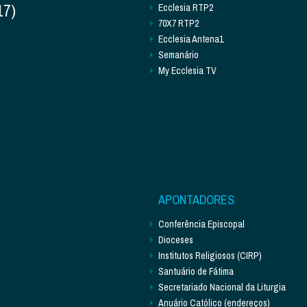
17)
Ecclesia RTP2
70X7 RTP2
Ecclesia Antena1
Semanário
My Ecclesia TV
APONTADORES
Conferência Episcopal
Dioceses
Institutos Religiosos (CIRP)
Santuário de Fátima
Secretariado Nacional da Liturgia
Anuário Católico (endereços)