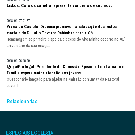
Lisboa: Coro da catedral apresenta concerto de ano novo
2018-01-07 01:27
Viana do Castelo: Diocese promove transladação dos restos
mortais de D. Júlio Tavares Rebimbas para a Sé
Homenagem ao primeiro bispo da diocese do Alto Minho decorre no 40.º
aniversário da sua criação
2018-01-06 18:49
Igreja/Portugal: Presidente da Comissão Episcopal do Laicado e
Família espera maior atenção aos jovens
Questionário lançado para ajudar na «missão conjunta» da Pastoral
Juvenil
Relacionadas
ESPECIAIS ECCLESIA