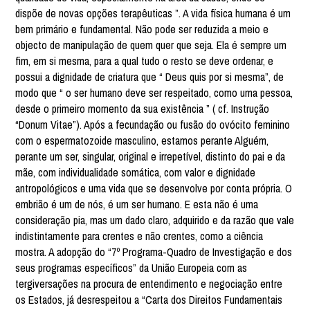
dispõe de novas opções terapêuticas ”. A vida física humana é um
bem primário e fundamental. Não pode ser reduzida a meio e
objecto de manipulação de quem quer que seja. Ela é sempre um
fim, em si mesma, para a qual tudo o resto se deve ordenar, e
possui a dignidade de criatura que “ Deus quis por si mesma”, de
modo que “ o ser humano deve ser respeitado, como uma pessoa,
desde o primeiro momento da sua existência ” ( cf. Instrução
“Donum Vitae”). Após a fecundação ou fusão do ovócito feminino
com o espermatozoide masculino, estamos perante Alguém,
perante um ser, singular, original e irrepetível, distinto do pai e da
mãe, com individualidade somática, com valor e dignidade
antropológicos e uma vida que se desenvolve por conta própria. O
embrião é um de nós, é um ser humano. E esta não é uma
consideração pia, mas um dado claro, adquirido e da razão que vale
indistintamente para crentes e não crentes, como a ciência
mostra. A adopção do “7º Programa-Quadro de Investigação e dos
seus programas específicos” da União Europeia com as
tergiversações na procura de entendimento e negociação entre
os Estados, já desrespeitou a “Carta dos Direitos Fundamentais