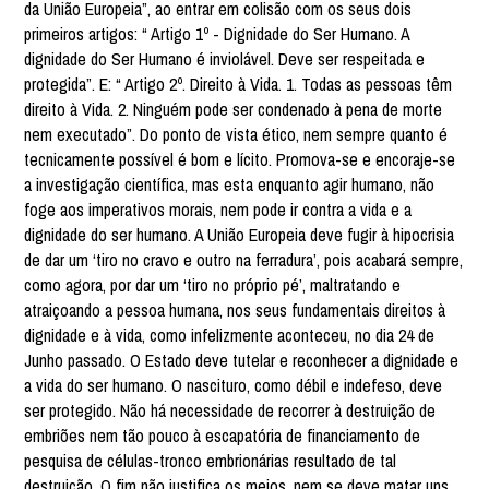
da União Europeia”, ao entrar em colisão com os seus dois
primeiros artigos: “ Artigo 1º - Dignidade do Ser Humano. A
dignidade do Ser Humano é inviolável. Deve ser respeitada e
protegida”. E: “ Artigo 2º. Direito à Vida. 1. Todas as pessoas têm
direito à Vida. 2. Ninguém pode ser condenado à pena de morte
nem executado”. Do ponto de vista ético, nem sempre quanto é
tecnicamente possível é bom e lícito. Promova-se e encoraje-se
a investigação científica, mas esta enquanto agir humano, não
foge aos imperativos morais, nem pode ir contra a vida e a
dignidade do ser humano. A União Europeia deve fugir à hipocrisia
de dar um ‘tiro no cravo e outro na ferradura’, pois acabará sempre,
como agora, por dar um ‘tiro no próprio pé’, maltratando e
atraiçoando a pessoa humana, nos seus fundamentais direitos à
dignidade e à vida, como infelizmente aconteceu, no dia 24 de
Junho passado. O Estado deve tutelar e reconhecer a dignidade e
a vida do ser humano. O nascituro, como débil e indefeso, deve
ser protegido. Não há necessidade de recorrer à destruição de
embriões nem tão pouco à escapatória de financiamento de
pesquisa de células-tronco embrionárias resultado de tal
destruição. O fim não justifica os meios, nem se deve matar uns