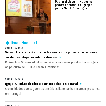
Pastoral Juvenil: «Jovens
pedem coerência à Igreja» -
padre Santi Dominguez
�ltimas Nacional
2018-01-07 16:35
Viana: Transladação dos restos mortais do primeiro bispo marca
fim de uma etapa na vida da diocese
D. Anacleto Oliveira, atual responsável diocesano, prestou homenagem
ao percurso de D. Júlio Tavares Rebimbas
2018-01-07 02:54
Igreja: Cristãos de Rito Bizantino celebram o Natal
Comunidades que seguem calendário Juliano também marcam presença
em Portugal
2018-01-07 02:02