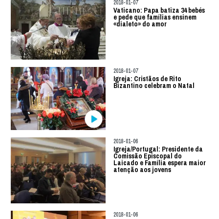
2018-01-07
Vaticano: Papa batiza 34 bebés
e pede que famílias ensinem
«dialeto» do amor
2018-01-07
Igreja: Cristãos de Rito
Bizantino celebram o Natal
2018-01-06
Igreja/Portugal: Presidente da
Comissão Episcopal do
Laicado e Família espera maior
atenção aos jovens
2018-01-06