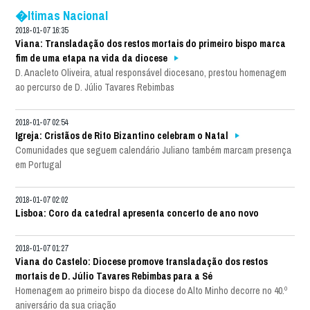
�ltimas Nacional
2018-01-07 16:35
Viana: Transladação dos restos mortais do primeiro bispo marca
fim de uma etapa na vida da diocese
D. Anacleto Oliveira, atual responsável diocesano, prestou homenagem
ao percurso de D. Júlio Tavares Rebimbas
2018-01-07 02:54
Igreja: Cristãos de Rito Bizantino celebram o Natal
Comunidades que seguem calendário Juliano também marcam presença
em Portugal
2018-01-07 02:02
Lisboa: Coro da catedral apresenta concerto de ano novo
2018-01-07 01:27
Viana do Castelo: Diocese promove transladação dos restos
mortais de D. Júlio Tavares Rebimbas para a Sé
Homenagem ao primeiro bispo da diocese do Alto Minho decorre no 40.º
aniversário da sua criação