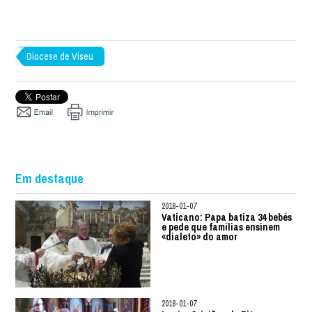
Diocese de Viseu
Em destaque
2018-01-07
Vaticano: Papa batiza 34 bebés
e pede que famílias ensinem
«dialeto» do amor
2018-01-07