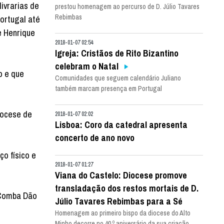
livrarias de
prestou homenagem ao percurso de D. Júlio Tavares
Rebimbas
Portugal até
e Henrique
2018-01-07 02:54
Igreja: Cristãos de Rito Bizantino
celebram o Natal
o e que
Comunidades que seguem calendário Juliano
também marcam presença em Portugal
iocese de
2018-01-07 02:02
Lisboa: Coro da catedral apresenta
concerto de ano novo
o físico e
2018-01-07 01:27
Viana do Castelo: Diocese promove
transladação dos restos mortais de D.
a Comba Dão
Júlio Tavares Rebimbas para a Sé
Homenagem ao primeiro bispo da diocese do Alto
Minho decorre no 40.º aniversário da sua criação