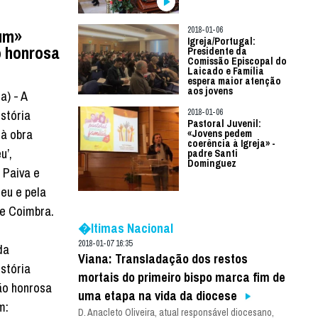
2018-01-06
rum»
Igreja/Portugal:
 honrosa
Presidente da
Comissão Episcopal do
Laicado e Família
espera maior atenção
aos jovens
a) - A
stória
2018-01-06
Pastoral Juvenil:
 à obra
«Jovens pedem
coerência à Igreja» -
u’,
padre Santi
Dominguez
 Paiva e
eu e pela
de Coimbra.
�ltimas Nacional
2018-01-07 16:35
da
Viana: Transladação dos restos
stória
mortais do primeiro bispo marca fim de
ão honrosa
uma etapa na vida da diocese
m:
D. Anacleto Oliveira, atual responsável diocesano,