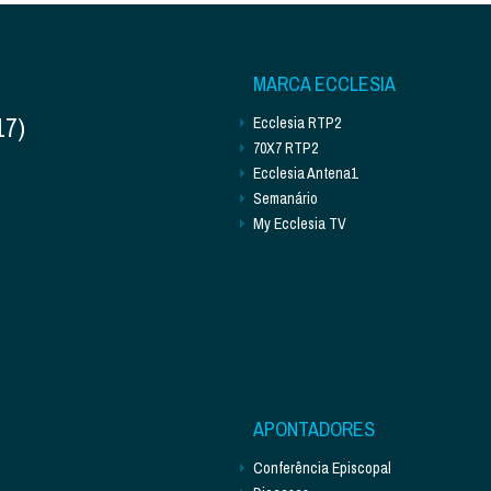
MARCA ECCLESIA
17)
Ecclesia RTP2
70X7 RTP2
Ecclesia Antena1
Semanário
My Ecclesia TV
APONTADORES
Conferência Episcopal