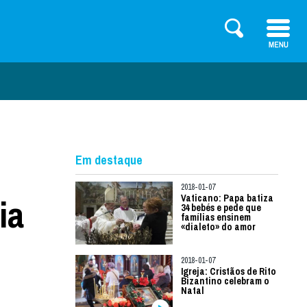
Em destaque
2018-01-07
ia
Vaticano: Papa batiza
34 bebés e pede que
famílias ensinem
«dialeto» do amor
2018-01-07
Igreja: Cristãos de Rito
Bizantino celebram o
Natal