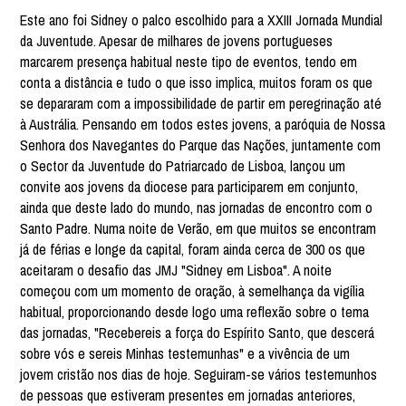
Este ano foi Sidney o palco escolhido para a XXIII Jornada Mundial
da Juventude. Apesar de milhares de jovens portugueses
marcarem presença habitual neste tipo de eventos, tendo em
conta a distância e tudo o que isso implica, muitos foram os que
se depararam com a impossibilidade de partir em peregrinação até
à Austrália. Pensando em todos estes jovens, a paróquia de Nossa
Senhora dos Navegantes do Parque das Nações, juntamente com
o Sector da Juventude do Patriarcado de Lisboa, lançou um
convite aos jovens da diocese para participarem em conjunto,
ainda que deste lado do mundo, nas jornadas de encontro com o
Santo Padre. Numa noite de Verão, em que muitos se encontram
já de férias e longe da capital, foram ainda cerca de 300 os que
aceitaram o desafio das JMJ "Sidney em Lisboa". A noite
começou com um momento de oração, à semelhança da vigília
habitual, proporcionando desde logo uma reflexão sobre o tema
das jornadas, "Recebereis a força do Espírito Santo, que descerá
sobre vós e sereis Minhas testemunhas" e a vivência de um
jovem cristão nos dias de hoje. Seguiram-se vários testemunhos
de pessoas que estiveram presentes em jornadas anteriores,