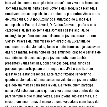
intervaladas com a exemplar interpretação ao vivo dos hinos das
Jornadas mundiais, feita pelos Jovens da Paróquia da Ramada e
emotivamente acompanhada por todos os presentes. Ainda antes
de uma pausa, o Bispo Auxiliar do Patriarcado de Lisboa que
acompanha a Pastoral Juvenil, D. Carlos Azevedo, proferiu uma
catequese alusiva ao tema das Jornadas deste ano. Já de
madrugada, juntámo-nos aos milhares de jovens presentes em
Sidney, através da transmissão em directo da Eucaristia de
encerramento das Jornadas, tendo a noite terminado já passavam
das 3 da manhã. Nesta noite de testemunhos, oração e partilha de
experiências direccionada para jovens, estiveram também
presentes várias famílias, com crianças pequenas, filhos de
pessoas que participaram em tempos nas JMJ e que fizeram
questão de estar presentes. Este facto faz-nos reflectir no
quanto as Jornadas são marcantes na vida de um jovem cristão,
que deixam marcas para toda a vida. De facto, quem participa
numa JMJ sabe que aquilo que se vive permanece dentro de nós
para sempre e que muitas vezes, para jovens adolescentes, é o
início e um incontornável marco de uma verdadeira caminhada de