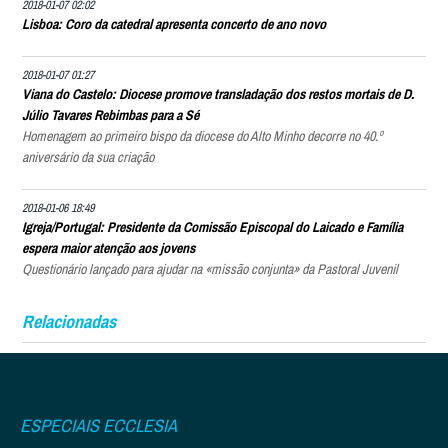
2018-01-07 02:02
Lisboa: Coro da catedral apresenta concerto de ano novo
2018-01-07 01:27
Viana do Castelo: Diocese promove transladação dos restos mortais de D.
Júlio Tavares Rebimbas para a Sé
Homenagem ao primeiro bispo da diocese do Alto Minho decorre no 40.º
aniversário da sua criação
2018-01-06 18:49
Igreja/Portugal: Presidente da Comissão Episcopal do Laicado e Família
espera maior atenção aos jovens
Questionário lançado para ajudar na «missão conjunta» da Pastoral Juvenil
Relacionadas
ESPECIAIS ECCLESIA