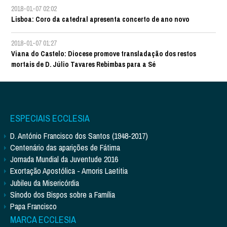
2018-01-07 02:02
Lisboa: Coro da catedral apresenta concerto de ano novo
2018-01-07 01:27
Viana do Castelo: Diocese promove transladação dos restos
mortais de D. Júlio Tavares Rebimbas para a Sé
ESPECIAIS ECCLESIA
D. António Francisco dos Santos (1948-2017)
Centenário das aparições de Fátima
Jornada Mundial da Juventude 2016
Exortação Apostólica - Amoris Laetitia
Jubileu da Misericórdia
Sínodo dos Bispos sobre a Família
Papa Francisco
MARCA ECCLESIA