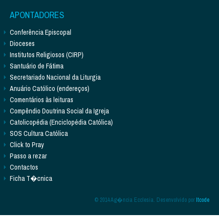
APONTADORES
Conferência Episcopal
Dioceses
Institutos Religiosos (CIRP)
Santuário de Fátima
Secretariado Nacional da Liturgia
Anuário Católico (endereços)
Comentários às leituras
Compêndio Doutrina Social da Igreja
Catolicopédia (Enciclopédia Católica)
SOS Cultura Católica
Click to Pray
Passo a rezar
Contactos
Ficha T�cnica
© 2014 Ag�ncia Ecclesia. Desenvolvido por
Itcode