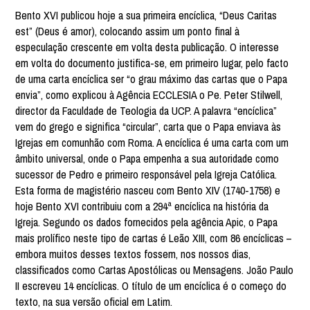
Bento XVI publicou hoje a sua primeira encíclica, “Deus Caritas
est” (Deus é amor), colocando assim um ponto final à
especulação crescente em volta desta publicação. O interesse
em volta do documento justifica-se, em primeiro lugar, pelo facto
de uma carta encíclica ser “o grau máximo das cartas que o Papa
envia”, como explicou à Agência ECCLESIA o Pe. Peter Stilwell,
director da Faculdade de Teologia da UCP. A palavra “encíclica”
vem do grego e significa “circular”, carta que o Papa enviava às
Igrejas em comunhão com Roma. A encíclica é uma carta com um
âmbito universal, onde o Papa empenha a sua autoridade como
sucessor de Pedro e primeiro responsável pela Igreja Católica.
Esta forma de magistério nasceu com Bento XIV (1740-1758) e
hoje Bento XVI contribuiu com a 294ª encíclica na história da
Igreja. Segundo os dados fornecidos pela agência Apic, o Papa
mais prolífico neste tipo de cartas é Leão XIII, com 86 encíclicas –
embora muitos desses textos fossem, nos nossos dias,
classificados como Cartas Apostólicas ou Mensagens. João Paulo
II escreveu 14 encíclicas. O título de um encíclica é o começo do
texto, na sua versão oficial em Latim.