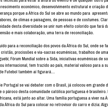
 técnicas para estar à altura do evento e de qualquer outro pa
crescimento económico, desenvolvimento estrutural e criação 
perança porque a África do Sul se abre ao mundo para apresent
 sabores, de climas e paisagens, de pessoas e de costumes. Clar
ade desta diversidade se unir num efeito colorido que fará d
nsão e mais colaboração, uma terra de reconciliação.
uído para a reconciliação dos povos da África do Sul, onde se f
s cristãs, procissões e via-sacras ecuménicas, trabalhos de u
ebi; Fórum Mundial sobre a Sida, iniciativas ecuménicas de so
 ou internacional, tem trazido ao país, material valioso para a s
de Futebol também aí figurará…
nde Portugal se vai debater com o Brasil, já colocou em grande
que o pároco desta comunidade católica portuguesa é brasileiro.
fricana, está junto ao altar. Uma família portuguesa a viver na Á
 África do Sul para colocar no retrovisor do carro e dizia: Alg