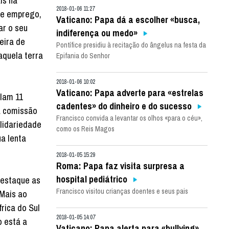
ís na
2018-01-06 11:27
de emprego,
Vaticano: Papa dá a escolher «busca,
ar o seu
indiferença ou medo»
eira de
Pontífice presidiu à recitação do ângelus na festa da
aquela terra
Epifania do Senhor
2018-01-06 10:02
Vaticano: Papa adverte para «estrelas
alam 11
cadentes» do dinheiro e do sucesso
ma comissão
Francisco convida a levantar os olhos «para o céu»,
lidariedade
como os Reis Magos
ua lenta
2018-01-05 15:29
Roma: Papa faz visita surpresa a
hospital pediátrico
 destaque as
Francisco visitou crianças doentes e seus pais
 Mais ao
frica do Sul
2018-01-05 14:07
o está a
Vaticano: Papa alerta para «bullying»