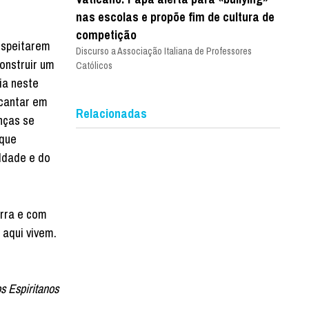
nas escolas e propõe fim de cultura de
competição
espeitarem
Discurso a Associação Italiana de Professores
onstruir um
Católicos
ia neste
 cantar em
Relacionadas
nças se
rque
aldade e do
arra e com
 aqui vivem.
s Espiritanos