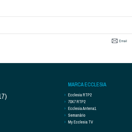
MARCA ECCLESIA
17)
Ecclesia RTP2
70X7 RTP2
Ecclesia Antena1
Semanário
My Ecclesia TV