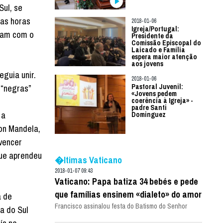
Sul, se
cas horas
2018-01-06
Igreja/Portugal:
ram com o
Presidente da
Comissão Episcopal do
Laicado e Família
espera maior atenção
aos jovens
guia unir.
2018-01-06
Pastoral Juvenil:
 “negras”
«Jovens pedem
coerência à Igreja» -
padre Santi
 a
Dominguez
son Mandela,
vencer
que aprendeu
�ltimas Vaticano
2018-01-07 09:43
Vaticano: Papa batiza 34 bebés e pede
que famílias ensinem «dialeto» do amor
a de
Francisco assinalou festa do Batismo do Senhor
a do Sul