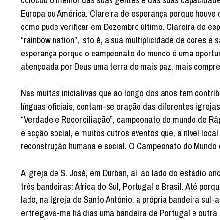
colocou o melhor das suas gentes e das suas capacidades
Europa ou América. Clareira de esperança porque houve 
como pude verificar em Dezembro último. Clareira de es
“rainbow nation”, isto é, a sua multiplicidade de cores e
esperança porque o campeonato do mundo é uma oportunid
abençoada por Deus uma terra de mais paz, mais compree
Nas muitas iniciativas que ao longo dos anos tem contrib
línguas oficiais, contam-se oração das diferentes igreja
“Verdade e Reconciliação”, campeonato do mundo de Râgu
e acção social, e muitos outros eventos que, a nível local
reconstrução humana e social. O Campeonato do Mundo 
A igreja de S. José, em Durban, ali ao lado do estádio o
três bandeiras: África do Sul, Portugal e Brasil. Até por
lado, na Igreja de Santo António, a própria bandeira sul-a
entregava-me há dias uma bandeira de Portugal e outra da