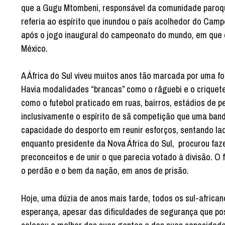
que a Gugu Mtombeni, responsável da comunidade paroquia
referia ao espírito que inundou o país acolhedor do Cam
após o jogo inaugural do campeonato do mundo, em que 
México.
A África do Sul viveu muitos anos tão marcada por uma f
Havia modalidades “brancas” como o râguebi e o criquet
como o futebol praticado em ruas, bairros, estádios de pe
inclusivamente o espírito de sã competição que uma ba
capacidade do desporto em reunir esforços, sentando lad
enquanto presidente da Nova África do Sul, procurou f
preconceitos e de unir o que parecia votado à divisão. O 
o perdão e o bem da nação, em anos de prisão.
Hoje, uma dúzia de anos mais tarde, todos os sul-afric
esperança, apesar das dificuldades de segurança que po