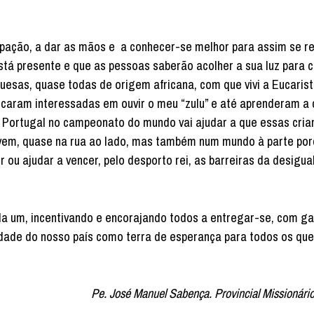
cipação, a dar as mãos e a conhecer-se melhor para assim se r
stá presente e que as pessoas saberão acolher a sua luz para c
esas, quase todas de origem africana, com que vivi a Eucarist
 ficaram interessadas em ouvir o meu “zulu” e até aprenderam a
e Portugal no campeonato do mundo vai ajudar a que essas cria
ivem, quase na rua ao lado, mas também num mundo à parte po
ou ajudar a vencer, pelo desporto rei, as barreiras da desigu
da um, incentivando e encorajando todos a entregar-se, com g
lidade do nosso país como terra de esperança para todos os que
Pe. José Manuel Sabença. Provincial Missionário