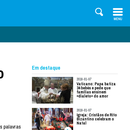
o
Em destaque
2018-01-07
Vaticano: Papa batiza
34 bebés e pede que
famílias ensinem
«dialeto» do amor
2018-01-07
Igreja: Cristãos de Rito
Bizantino celebram o
Natal
s palavras