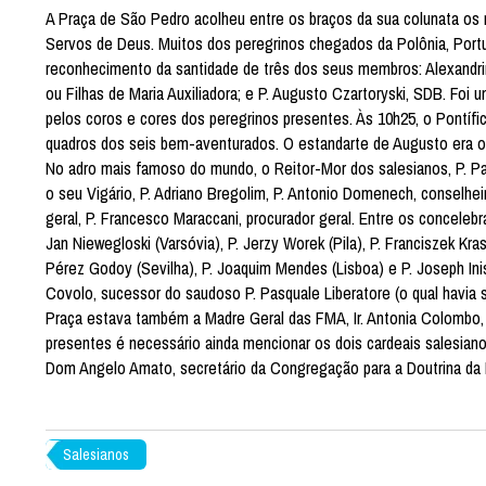
A Praça de São Pedro acolheu entre os braços da sua colunata os m
Servos de Deus. Muitos dos peregrinos chegados da Polônia, Portug
reconhecimento da santidade de três dos seus membros: Alexandrin
ou Filhas de Maria Auxiliadora; e P. Augusto Czartoryski, SDB. Foi
pelos coros e cores dos peregrinos presentes. Às 10h25, o Pontíf
quadros dos seis bem-aventurados. O estandarte de Augusto era o 
No adro mais famoso do mundo, o Reitor-Mor dos salesianos, P. P
o seu Vigário, P. Adriano Bregolim, P. Antonio Domenech, conselheir
geral, P. Francesco Maraccani, procurador geral. Entre os conceleb
Jan Niewegloski (Varsóvia), P. Jerzy Worek (Pila), P. Franciszek K
Pérez Godoy (Sevilha), P. Joaquim Mendes (Lisboa) e P. Joseph Inis
Covolo, sucessor do saudoso P. Pasquale Liberatore (o qual havia s
Praça estava também a Madre Geral das FMA, Ir. Antonia Colombo, 
presentes é necessário ainda mencionar os dois cardeais salesiano
Dom Angelo Amato, secretário da Congregação para a Doutrina da 
Salesianos