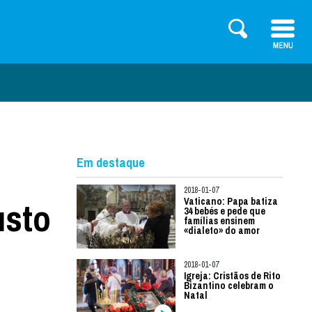
Em destaque
2018-01-07
usto
Vaticano: Papa batiza
34 bebés e pede que
famílias ensinem
«dialeto» do amor
2018-01-07
Igreja: Cristãos de Rito
Bizantino celebram o
Natal