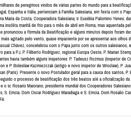
ilhares de peregrinos vindos de várias partes do mundo para a beatificaç
al, Espanha e Itália, pertenciam à Família Salesiana, em festa com o Pap
a Maria da Costa, Cooperadora Salesiana; Ir. Eusébia Palomino Yenes, da
 uma insólita manhã de frio para o mês de abril em Roma, mas aquentada pe
ice pronunciou a fórmula da Beatificação e alguns minutos depois foram d
mais agitado pelo vento, quase impaciente por se apresentar aos olhos d
ascual Chávez, concelebrou com o Papa junto com os outros salesianos, e
o para a PJ, P. Filiberto Rodríguez, regional Europa Oeste, P. Marian Stemp
rantes havia também alguns inspetores: P. Tadeusz Rozmus (inspetor de Cr
rason e P. Boleslaw Kazmiezczak (antigo e novo inspetor de Wroclaw), P. Ju
an (Paris). Presente o novo Postulador geral para a causa dos santos, P. 
eguido o processo de beatificação dos três beatos até a oficialização da 
e o sr. Rosario Maiorano, presidente mundial dos Cooperadores Salesiano
s, S. Emcia. Dom Oscar Rodríguez Maradiaga e S. Emcia. Dom Rosalio Cast
Fé.