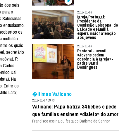
ão dos seis
a para o
2018-01-06
Igreja/Portugal:
s Salesianas
Presidente da
lo entusiasmo,
Comissão Episcopal do
Laicado e Família
escobertos os
espera maior atenção
aos jovens
a multidão.
ntre os quais
2018-01-06
Pastoral Juvenil:
el, secretário
«Jovens pedem
acóvia), P.
coerência à Igreja» -
padre Santi
an Carlos
Dominguez
Enrico Dal
data). Na
s. Entre os
illo Lara;
�ltimas Vaticano
2018-01-07 09:43
Vaticano: Papa batiza 34 bebés e pede
que famílias ensinem «dialeto» do amor
Francisco assinalou festa do Batismo do Senhor