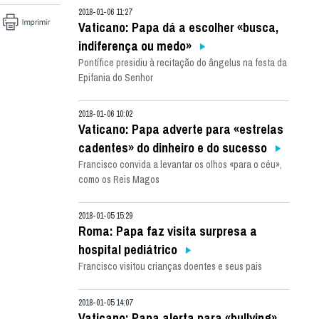
2018-01-06 11:27
Vaticano: Papa dá a escolher «busca,
indiferença ou medo»
Pontífice presidiu à recitação do ângelus na festa da
Epifania do Senhor
2018-01-06 10:02
Vaticano: Papa adverte para «estrelas
cadentes» do dinheiro e do sucesso
Francisco convida a levantar os olhos «para o céu»,
como os Reis Magos
2018-01-05 15:29
Roma: Papa faz visita surpresa a
hospital pediátrico
Francisco visitou crianças doentes e seus pais
2018-01-05 14:07
Vaticano: Papa alerta para «bullying»