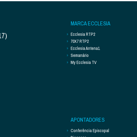
MARCA ECCLESIA
17)
Ecclesia RTP2
70X7 RTP2
Ecclesia Antena1
Semanário
My Ecclesia TV
APONTADORES
Conferência Episcopal