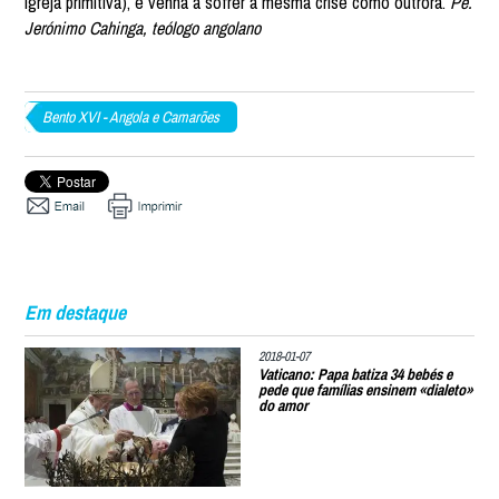
Igreja primitiva), e venha a sofrer a mesma crise como outrora.
Pe.
Jerónimo Cahinga, teólogo angolano
Bento XVI - Angola e Camarões
Em destaque
2018-01-07
Vaticano: Papa batiza 34 bebés e
pede que famílias ensinem «dialeto»
do amor