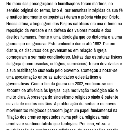
No meio das perseguições e humilhações foram mártires, no
sentido original do termo, isto é, testemunhas intrépidas da sua fé
e muitos (mormente catequistas) deram a própria vida por Cristo.
Nessa altura, a linguagem dos Bispos católicos era una e firme na
reposição da verdade e na defesa dos valores morais e dos
direitos humanos, frente a uma ideologia que os distorcia e a uma
guerra que os ignorava. Este ambiente durou até 1992. Daí em
diante, os discursos dos governantes em relação à Igreja
começaram a ser mais conciliadores. Muitas das estruturas físicas
da Igreja (como escolas, colégios, seminários) foram devolvidas e
a sua reabilitação custeada pelo Governo. Começou a notar-se
uma aproximação entre as autoridades eclesiásticas e
governativas. Com o fim da guerra em 2002, verificou-se um
«boom» de afluência às igrejas, cuja motivação teológica não é
muito clara. A presença do sincretismo religioso ainda é patente
na vida de muitos cristãos. A proliferação de seitas e os novos
movimentos religiosos parecem jogar um papel fundamental na
filiação dos crentes apostados numa prática religiosa mais
emotiva e sentimentalista que teológica. Por isso, vê-se a