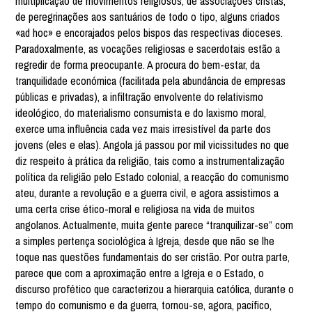
multiplicação de movimentos religiosos, de associações cristãs,
de peregrinações aos santuários de todo o tipo, alguns criados
«ad hoc» e encorajados pelos bispos das respectivas dioceses.
Paradoxalmente, as vocações religiosas e sacerdotais estão a
regredir de forma preocupante. A procura do bem-estar, da
tranquilidade económica (facilitada pela abundância de empresas
públicas e privadas), a infiltração envolvente do relativismo
ideológico, do materialismo consumista e do laxismo moral,
exerce uma influência cada vez mais irresistível da parte dos
jovens (eles e elas). Angola já passou por mil vicissitudes no que
diz respeito à prática da religião, tais como a instrumentalização
política da religião pelo Estado colonial, a reacção do comunismo
ateu, durante a revolução e a guerra civil, e agora assistimos a
uma certa crise ético-moral e religiosa na vida de muitos
angolanos. Actualmente, muita gente parece “tranquilizar-se” com
a simples pertença sociológica à Igreja, desde que não se lhe
toque nas questões fundamentais do ser cristão. Por outra parte,
parece que com a aproximação entre a Igreja e o Estado, o
discurso profético que caracterizou a hierarquia católica, durante o
tempo do comunismo e da guerra, tornou-se, agora, pacífico,