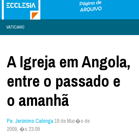
VATICANO
A Igreja em Angola,
entre o passado e
o amanhã
Pe. Jerónimo Cahinga
19 de Mar�o de
2009, �s 23:09