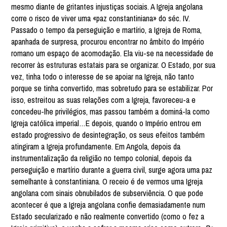
mesmo diante de gritantes injustiças sociais. A Igreja angolana
corre o risco de viver uma «paz constantiniana» do séc. IV.
Passado o tempo da perseguição e martírio, a Igreja de Roma,
apanhada de surpresa, procurou encontrar no âmbito do Império
romano um espaço de acomodação. Ela viu-se na necessidade de
recorrer às estruturas estatais para se organizar. O Estado, por sua
vez, tinha todo o interesse de se apoiar na Igreja, não tanto
porque se tinha convertido, mas sobretudo para se estabilizar. Por
isso, estreitou as suas relações com a Igreja, favoreceu-a e
concedeu-lhe privilégios, mas passou também a dominá-la como
Igreja católica imperial…E depois, quando o Império entrou em
estado progressivo de desintegração, os seus efeitos também
atingiram a Igreja profundamente. Em Angola, depois da
instrumentalização da religião no tempo colonial, depois da
perseguição e martírio durante a guerra civil, surge agora uma paz
semelhante à constantiniana. O receio é de vermos uma Igreja
angolana com sinais obnubilados de subserviência. O que pode
acontecer é que a Igreja angolana confie demasiadamente num
Estado secularizado e não realmente convertido (como o fez a