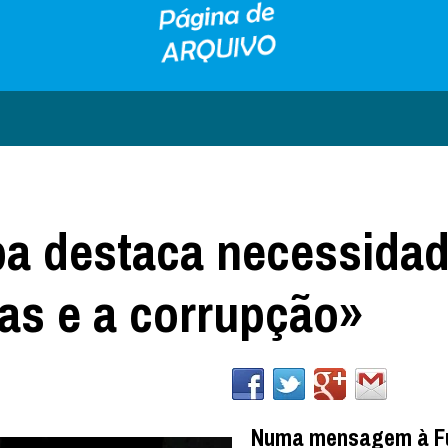
pa destaca necessida
ças e a corrupção»
Numa mensagem à F