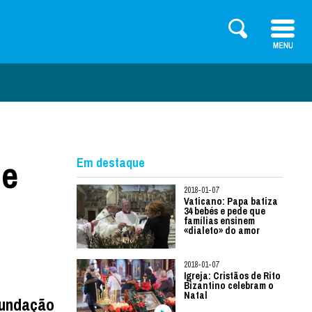
de
Em destaque
2018-01-07
Vaticano: Papa batiza
34 bebés e pede que
famílias ensinem
«dialeto» do amor
2018-01-07
Igreja: Cristãos de Rito
Bizantino celebram o
Natal
undação