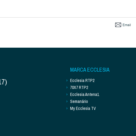
MARCA ECCLESIA
17)
Ecclesia RTP2
70X7 RTP2
Ecclesia Antena1
Semanário
My Ecclesia TV