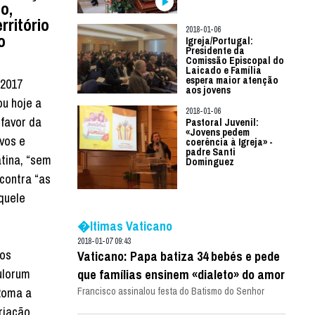
o,
rritório
2018-01-06
o
Igreja/Portugal:
Presidente da
Comissão Episcopal do
Laicado e Família
espera maior atenção
 2017
aos jovens
ou hoje a
2018-01-06
 favor da
Pastoral Juvenil:
«Jovens pedem
vos e
coerência à Igreja» -
padre Santi
tina, “sem
Dominguez
 contra “as
aquele
�ltimas Vaticano
2018-01-07 09:43
os
Vaticano: Papa batiza 34 bebés e pede
ulorum
que famílias ensinem «dialeto» do amor
Roma a
Francisco assinalou festa do Batismo do Senhor
riação