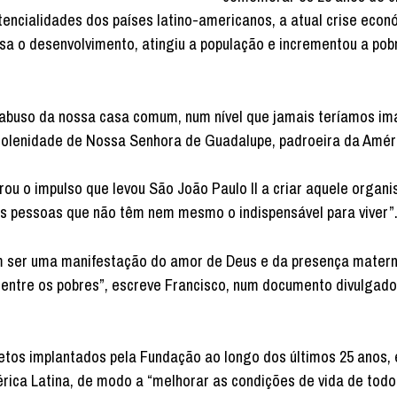
encialidades dos países latino-americanos, a atual crise econ
lisa o desenvolvimento, atingiu a população e incrementou a pob
 abuso da nossa casa comum, num nível que jamais teríamos i
a solenidade de Nossa Senhora de Guadalupe, padroeira da Améri
u o impulso que levou São João Paulo II a criar aquele organi
às pessoas que não têm nem mesmo o indispensável para viver”
em ser uma manifestação do amor de Deus e da presença matern
entre os pobres”, escreve Francisco, num documento divulgado
tos implantados pela Fundação ao longo dos últimos 25 anos, e
rica Latina, de modo a “melhorar as condições de vida de tod