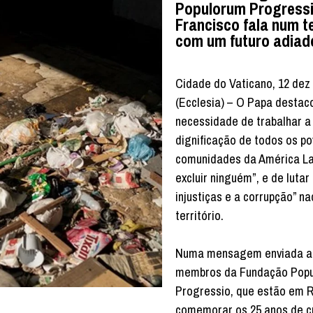
Populorum Progressi
Francisco fala num te
com um futuro adiad
Cidade do Vaticano, 12 dez
(Ecclesia) – O Papa destac
necessidade de trabalhar a
dignificação de todos os po
comunidades da América La
excluir ninguém”, e de lutar
injustiças e a corrupção” n
território.
Numa mensagem enviada a
membros da Fundação Pop
Progressio, que estão em 
comemorar os 25 anos de c