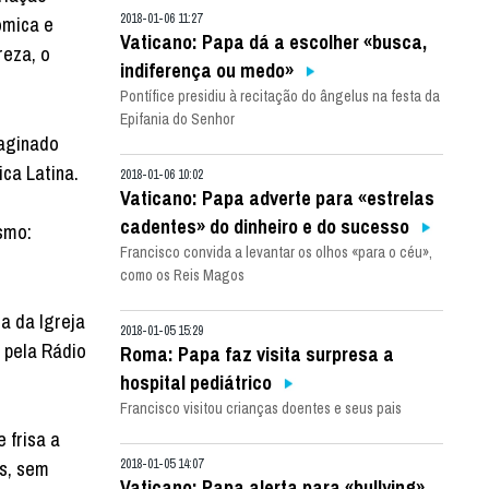
2018-01-06 11:27
ómica e
Vaticano: Papa dá a escolher «busca,
reza, o
indiferença ou medo»
Pontífice presidiu à recitação do ângelus na festa da
Epifania do Senhor
maginado
ca Latina.
2018-01-06 10:02
Vaticano: Papa adverte para «estrelas
cadentes» do dinheiro e do sucesso
smo:
Francisco convida a levantar os olhos «para o céu»,
.
como os Reis Magos
a da Igreja
2018-01-05 15:29
 pela Rádio
Roma: Papa faz visita surpresa a
hospital pediátrico
Francisco visitou crianças doentes e seus pais
 frisa a
os, sem
2018-01-05 14:07
Vaticano: Papa alerta para «bullying»