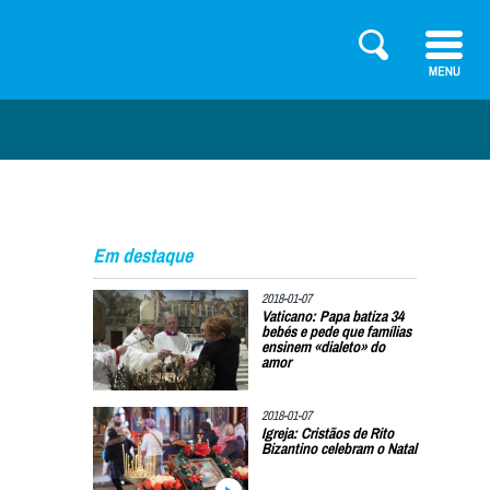
Em destaque
2018-01-07
Vaticano: Papa batiza 34
bebés e pede que famílias
ensinem «dialeto» do
amor
2018-01-07
Igreja: Cristãos de Rito
Bizantino celebram o Natal