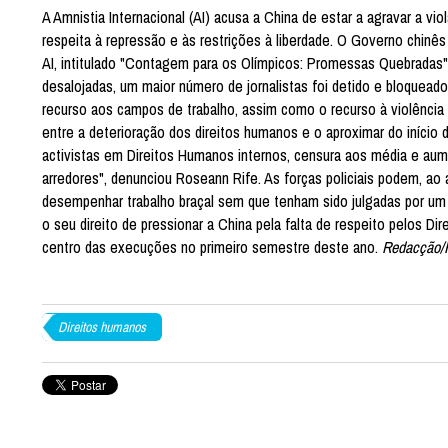
A Amnistia Internacional (AI) acusa a China de estar a agravar a v
respeita à repressão e às restrições à liberdade. O Governo chinês já
AI, intitulado "Contagem para os Olímpicos: Promessas Quebradas
desalojadas, um maior número de jornalistas foi detido e bloquead
recurso aos campos de trabalho, assim como o recurso à violência
entre a deterioração dos direitos humanos e o aproximar do iníci
activistas em Direitos Humanos internos, censura aos média e au
arredores", denunciou Roseann Rife. As forças policiais podem, ao 
desempenhar trabalho braçal sem que tenham sido julgadas por um tr
o seu direito de pressionar a China pela falta de respeito pelos 
centro das execuções no primeiro semestre deste ano.
Redacção/
Direitos humanos