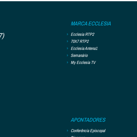
MARCA ECCLESIA
7)
Ecclesia RTP2
70X7 RTP2
Ecclesia Antena1
Semanário
My Ecclesia TV
APONTADORES
Conferência Episcopal