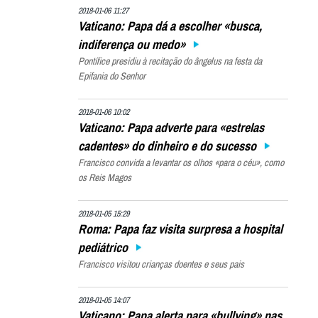
2018-01-06 11:27
Vaticano: Papa dá a escolher «busca,
indiferença ou medo»
Pontífice presidiu à recitação do ângelus na festa da
Epifania do Senhor
2018-01-06 10:02
Vaticano: Papa adverte para «estrelas
cadentes» do dinheiro e do sucesso
Francisco convida a levantar os olhos «para o céu», como
os Reis Magos
2018-01-05 15:29
Roma: Papa faz visita surpresa a hospital
pediátrico
Francisco visitou crianças doentes e seus pais
2018-01-05 14:07
Vaticano: Papa alerta para «bullying» nas