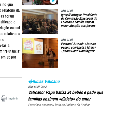
u, no que
O relatório da
2018-01-06
Igreja/Portugal: Presidente
oas foram
da Comissão Episcopal do
sificado o
Laicado e Família espera
maior atenção aos jovens
elação causal
s relativas a
m e
2018-01-06
Pastoral Juvenil: «Jovens
á-las a
pedem coerência à Igreja»
m "relutância"
- padre Santi Dominguez
o em 15 por
�ltimas Vaticano
2018-01-07 09:43
Vaticano: Papa batiza 34 bebés e pede que
famílias ensinem «dialeto» do amor
Francisco assinalou festa do Batismo do Senhor