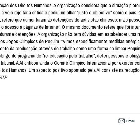
iolação dos Direitos Humanos. A organização considera que a situação pioro
 veio rejeitar a crítica e pediu um olhar "justo e objectivo" sobre o país. 
", refere que aumentaram as detenções de activistas chineses, mais pess
o o acesso a páginas de Internet. O mesmo documento refere que foi inten
 durante detenções. A organização não tem dúvidas em estabelecer uma r
o dos Jogos Olímpicos de Pequim. "Vimos especificamente medidas enérgica
mento da reeducação através do trabalho como uma forma de limpar Pequi
abrigo do programa de "re-educação pelo trabalho", deter pessoas e obrig
ibunal. A AI criticou ainda o Comité Olímpico Internacional por exercer co
Direitos Humanos. Um aspecto positivo apontado pela AI consiste na reduçã
RTP