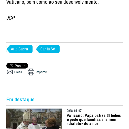
Vaticano, bem como ao seu desenvolvimento.
JCP
Arte Sacra
Santa Sé
Em destaque
2018-01-07
Vaticano: Papa batiza 34 bebés
e pede que famílias ensinem
«dialeto» do amor