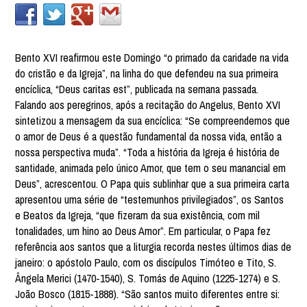
Bento XVI reafirmou este Domingo “o primado da caridade na vida
do cristão e da Igreja”, na linha do que defendeu na sua primeira
encíclica, “Deus caritas est”, publicada na semana passada.
Falando aos peregrinos, após a recitação do Angelus, Bento XVI
sintetizou a mensagem da sua encíclica: “Se compreendemos que
o amor de Deus é a questão fundamental da nossa vida, então a
nossa perspectiva muda”. “Toda a história da Igreja é história de
santidade, animada pelo único Amor, que tem o seu manancial em
Deus”, acrescentou. O Papa quis sublinhar que a sua primeira carta
apresentou uma série de “testemunhos privilegiados”, os Santos
e Beatos da Igreja, “que fizeram da sua existência, com mil
tonalidades, um hino ao Deus Amor”. Em particular, o Papa fez
referência aos santos que a liturgia recorda nestes últimos dias de
janeiro: o apóstolo Paulo, com os discípulos Timóteo e Tito, S.
Ângela Merici (1470-1540), S. Tomás de Aquino (1225-1274) e S.
João Bosco (1815-1888). “São santos muito diferentes entre si: