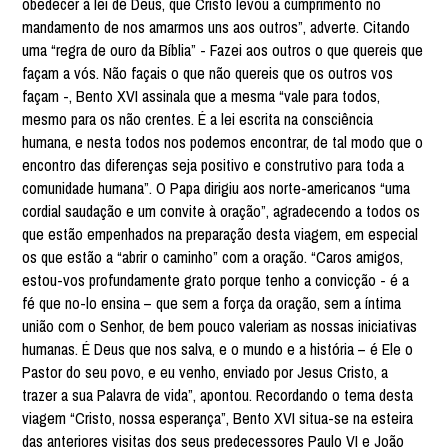
obedecer à lei de Deus, que Cristo levou a cumprimento no
mandamento de nos amarmos uns aos outros”, adverte. Citando
uma “regra de ouro da Bíblia” - Fazei aos outros o que quereis que
façam a vós. Não façais o que não quereis que os outros vos
façam -, Bento XVI assinala que a mesma “vale para todos,
mesmo para os não crentes. É a lei escrita na consciência
humana, e nesta todos nos podemos encontrar, de tal modo que o
encontro das diferenças seja positivo e construtivo para toda a
comunidade humana”. O Papa dirigiu aos norte-americanos “uma
cordial saudação e um convite à oração”, agradecendo a todos os
que estão empenhados na preparação desta viagem, em especial
os que estão a “abrir o caminho” com a oração. “Caros amigos,
estou-vos profundamente grato porque tenho a convicção - é a
fé que no-lo ensina – que sem a força da oração, sem a íntima
união com o Senhor, de bem pouco valeriam as nossas iniciativas
humanas. É Deus que nos salva, e o mundo e a história – é Ele o
Pastor do seu povo, e eu venho, enviado por Jesus Cristo, a
trazer a sua Palavra de vida”, apontou. Recordando o tema desta
viagem “Cristo, nossa esperança”, Bento XVI situa-se na esteira
das anteriores visitas dos seus predecessores Paulo VI e João