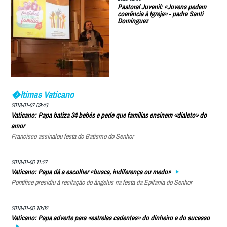
Pastoral Juvenil: «Jovens pedem
coerência à Igreja» - padre Santi
Dominguez
�ltimas Vaticano
2018-01-07 09:43
Vaticano: Papa batiza 34 bebés e pede que famílias ensinem «dialeto» do
amor
Francisco assinalou festa do Batismo do Senhor
2018-01-06 11:27
Vaticano: Papa dá a escolher «busca, indiferença ou medo»
Pontífice presidiu à recitação do ângelus na festa da Epifania do Senhor
2018-01-06 10:02
Vaticano: Papa adverte para «estrelas cadentes» do dinheiro e do sucesso