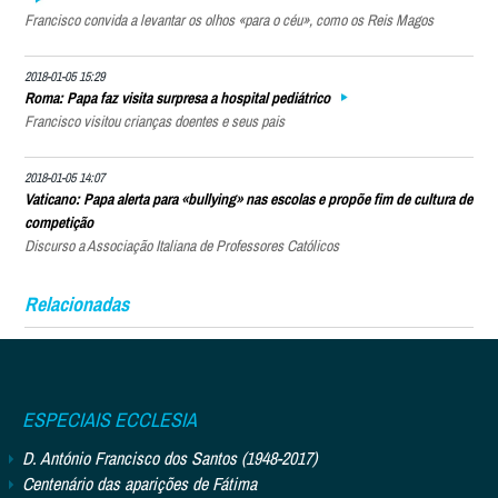
Francisco convida a levantar os olhos «para o céu», como os Reis Magos
2018-01-05 15:29
Roma: Papa faz visita surpresa a hospital pediátrico
Francisco visitou crianças doentes e seus pais
2018-01-05 14:07
Vaticano: Papa alerta para «bullying» nas escolas e propõe fim de cultura de
competição
Discurso a Associação Italiana de Professores Católicos
Relacionadas
ESPECIAIS ECCLESIA
D. António Francisco dos Santos (1948-2017)
Centenário das aparições de Fátima