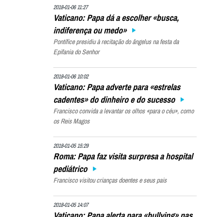
2018-01-06 11:27
Vaticano: Papa dá a escolher «busca,
indiferença ou medo»
Pontífice presidiu à recitação do ângelus na festa da
Epifania do Senhor
2018-01-06 10:02
Vaticano: Papa adverte para «estrelas
cadentes» do dinheiro e do sucesso
Francisco convida a levantar os olhos «para o céu», como
os Reis Magos
2018-01-05 15:29
Roma: Papa faz visita surpresa a hospital
pediátrico
Francisco visitou crianças doentes e seus pais
2018-01-05 14:07
Vaticano: Papa alerta para «bullying» nas