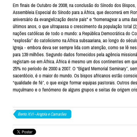
Em finais de Outubro de 2008, na conclusão do Sínodo dos Bispos, 
Assembleia Especial do Sínodo para a África, que decorrerá em Rom
aniversário da evangelização deste país" e “homenagear a uma das 
últimos anos, o que ultrapassa o crescimento da população total (
nações católicas de todo o mundo: a República Democrática do Cong
“explosão” do catolicismo na África subsaariana, ao longo do séc
Igreja - embora deva ser sempre lida com atenção, como se lê nest
para 139 milhões. Segundo dados fornecidos pela agência mission
registam-se em África. África é mesmo um dos continentes em qu
25% no período de 2000 a 2007. O “Bigard Memorial Seminary”, semi
sacerdócio, é o maior do mundo. Os bispos africanos estão consci
“qualidade de fé”, o que exige formar equipas pastorais. Outros d
muçulmano e o fenómeno de alguns grupos e seitas de origem cri
Bento XVI - Angola e Camarões