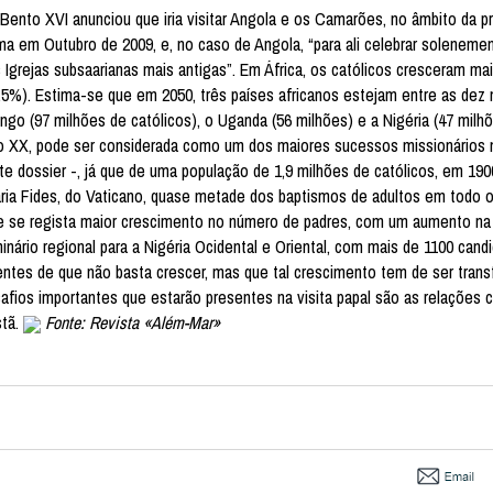
Bento XVI anunciou que iria visitar Angola e os Camarões, no âmbito da pr
a em Outubro de 2009, e, no caso de Angola, “para ali celebrar solenemen
Igrejas subsaarianas mais antigas”. Em África, os católicos cresceram m
2,5%). Estima-se que em 2050, três países africanos estejam entre as dez
o (97 milhões de católicos), o Uganda (56 milhões) e a Nigéria (47 milhõ
ulo XX, pode ser considerada como um dos maiores sucessos missionários n
e dossier -, já que de uma população de 1,9 milhões de católicos, em 190
ária Fides, do Vaticano, quase metade dos baptismos de adultos em todo
e se regista maior crescimento no número de padres, com um aumento n
nário regional para a Nigéria Ocidental e Oriental, com mais de 1100 cand
entes de que não basta crescer, mas que tal crescimento tem de ser tra
esafios importantes que estarão presentes na visita papal são as relaçõe
stã.
Fonte: Revista «Além-Mar»