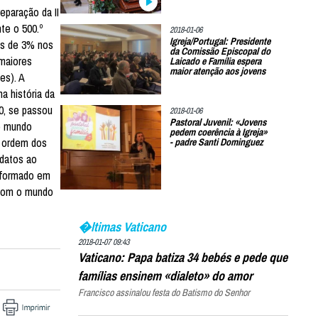
eparação da II
te o 500.º
2018-01-06
Igreja/Portugal: Presidente
ais de 3% nos
da Comissão Episcopal do
 maiores
Laicado e Família espera
maior atenção aos jovens
es). A
a história da
0, se passou
2018-01-06
Pastoral Juvenil: «Jovens
 o mundo
pedem coerência à Igreja»
a ordem dos
- padre Santi Dominguez
idatos ao
nsformado em
s com o mundo
�ltimas Vaticano
2018-01-07 09:43
Vaticano: Papa batiza 34 bebés e pede que
famílias ensinem «dialeto» do amor
Francisco assinalou festa do Batismo do Senhor