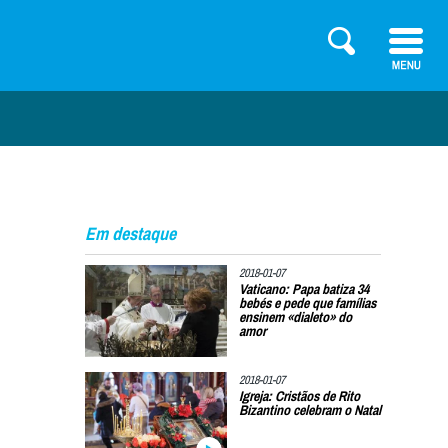
Em destaque
2018-01-07
Vaticano: Papa batiza 34
bebés e pede que famílias
ensinem «dialeto» do
amor
2018-01-07
Igreja: Cristãos de Rito
Bizantino celebram o Natal