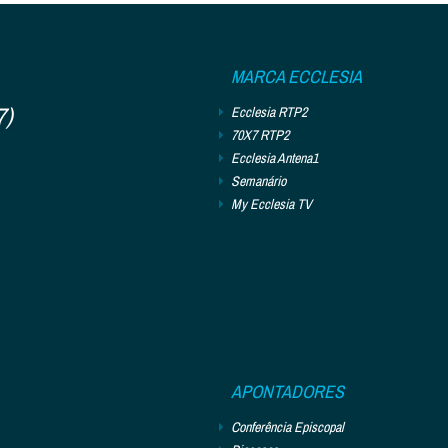
MARCA ECCLESIA
7)
Ecclesia RTP2
70X7 RTP2
Ecclesia Antena1
Semanário
My Ecclesia TV
APONTADORES
Conferência Episcopal