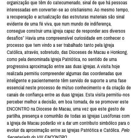
organização que têm do catecumenado, sinal de que há pessoas
interessadas em converter-se ao cristianismo. Ao mesmo tempo,
a recuperação e actualização das estruturas materiais são sinal
evidente de uma fé viva, que num mundo de indiferença,
consegue construir uma igreja capaz de responder aos diversos
desafios” Havia uma compreensível curiosidade em conhecer o
processo que tem vindo a ser trabalhado tanto pela Igreja
Católica, através, sobretudo, das Dioceses de Macau e Honkong,
como pela denominada Igreja Patriótica, no sentido de uma
progressiva aproximação entre aas duas igrejas. A visita hoje
realizada permitiu compreender algumas das coordenadas que
inteligente e pacientemente têm servido de suporte a uma fase
essencial neste processo de mútuo conhecimento e da criação de
canais de confiança entre as duas Igrejas. Esta visita permitiu-nos
perceber melhor a decisão, em boa tomada, de se promover este
ENCONTRO na Diocese de Macau, uma vez que este gesto de
partilha, presença e comunhão de todas as Igrejas Lusófonas com
a Igreja de Macau poderão vir a dar um contributo simbólico para o
evoluir da aproximação entre as Igrejas Patriótica e Católica.
Pelo
Secretariado do VIII ENCONTRO