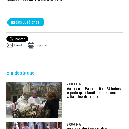
Igrejas Lusófonas
Em destaque
2018-01-07
Vaticano: Papa batiza 34 bebés
e pede que famílias ensinem
«dialeto» do amor
2018-01-07