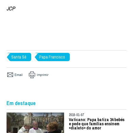
JCP
Santa Sé
Papa Francisco
Em destaque
2018-01-07
Vaticano: Papa batiza 34 bebés
e pede que famílias ensinem
«dialeto» do amor