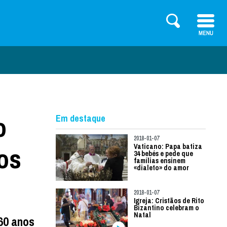
o
Em destaque
2018-01-07
os
Vaticano: Papa batiza
34 bebés e pede que
famílias ensinem
«dialeto» do amor
2018-01-07
Igreja: Cristãos de Rito
Bizantino celebram o
Natal
60 anos