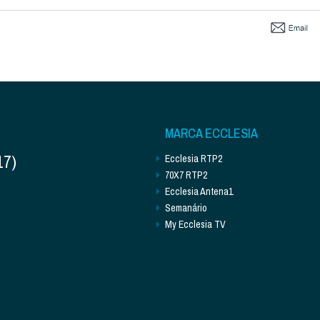
MARCA ECCLESIA
17)
Ecclesia RTP2
70X7 RTP2
Ecclesia Antena1
Semanário
My Ecclesia TV