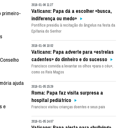
2018-01-06 11:27
Vaticano: Papa dá a escolher «busca,
o primeiro-
indiferença ou medo»
Pontífice presidiu à recitação do ângelus na festa da
Epifania do Senhor
es
2018-01-06 10:02
Vaticano: Papa adverte para «estrelas
cadentes» do dinheiro e do sucesso
 Conselho
Francisco convida a levantar os olhos «para o céu»,
como os Reis Magos
emória ajuda
2018-01-05 15:29
Roma: Papa faz visita surpresa a
hospital pediátrico
s e
Francisco visitou crianças doentes e seus pais
2018-01-05 14:07
Vaticano: Papa alerta para «bullying»