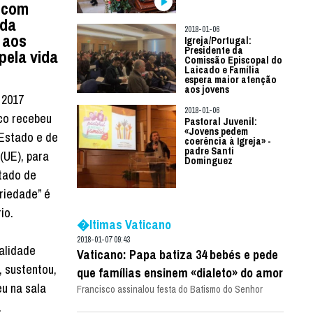
 com
 da
2018-01-06
 aos
Igreja/Portugal:
Presidente da
pela vida
Comissão Episcopal do
Laicado e Família
espera maior atenção
aos jovens
 2017
2018-01-06
sco recebeu
Pastoral Juvenil:
«Jovens pedem
 Estado e de
coerência à Igreja» -
padre Santi
(UE), para
Dominguez
atado de
riedade” é
io.
�ltimas Vaticano
2018-01-07 09:43
talidade
Vaticano: Papa batiza 34 bebés e pede
, sustentou,
que famílias ensinem «dialeto» do amor
u na sala
Francisco assinalou festa do Batismo do Senhor
.