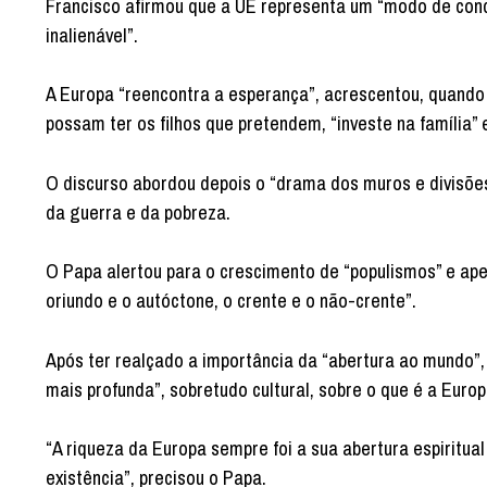
Francisco afirmou que a UE representa um “modo de conc
inalienável”.
A Europa “reencontra a esperança”, acrescentou, quando
possam ter os filhos que pretendem, “investe na família” 
O discurso abordou depois o “drama dos muros e divisõe
da guerra e da pobreza.
O Papa alertou para o crescimento de “populismos” e ape
oriundo e o autóctone, o crente e o não-crente”.
Após ter realçado a importância da “abertura ao mundo”
mais profunda”, sobretudo cultural, sobre o que é a Europ
“A riqueza da Europa sempre foi a sua abertura espiritu
existência”, precisou o Papa.