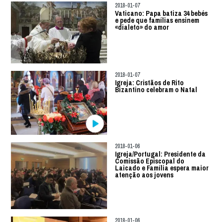
2018-01-07
Vaticano: Papa batiza 34 bebés
e pede que famílias ensinem
«dialeto» do amor
2018-01-07
Igreja: Cristãos de Rito
Bizantino celebram o Natal
2018-01-06
Igreja/Portugal: Presidente da
Comissão Episcopal do
Laicado e Família espera maior
atenção aos jovens
2018-01-06