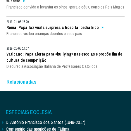
sucesso
Francisco convida a levantar os olhos «para o céu», como os Reis Magos
2018-01-05 15:29
Roma: Papa faz visita surpresa a hospital pediátrico
Francisco visitou crianças doentes e seus pais
2018-01-05 14:07
Vaticano: Papa alerta para «bullying» nas escolas e propõe fim de
cultura de competição
Discurso a Associação Italiana de Professores Católicos
Relacionadas
ESPECIAIS ECCLESIA
D. António Francisco dos Santos (1948-2017)
Centenário das aparições de Fátima