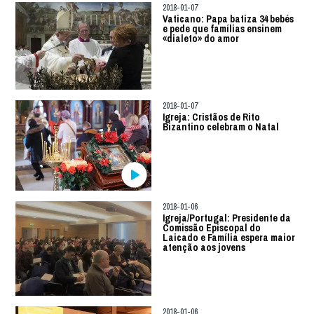
2018-01-07
Vaticano: Papa batiza 34 bebés
e pede que famílias ensinem
«dialeto» do amor
2018-01-07
Igreja: Cristãos de Rito
Bizantino celebram o Natal
2018-01-06
Igreja/Portugal: Presidente da
Comissão Episcopal do
Laicado e Família espera maior
atenção aos jovens
2018-01-06