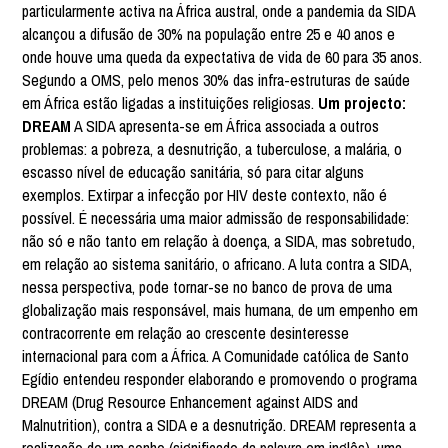
particularmente activa na África austral, onde a pandemia da SIDA
alcançou a difusão de 30% na população entre 25 e 40 anos e
onde houve uma queda da expectativa de vida de 60 para 35 anos.
Segundo a OMS, pelo menos 30% das infra-estruturas de saúde
em África estão ligadas a instituições religiosas.
Um projecto:
DREAM
A SIDA apresenta-se em África associada a outros
problemas: a pobreza, a desnutrição, a tuberculose, a malária, o
escasso nível de educação sanitária, só para citar alguns
exemplos. Extirpar a infecção por HIV deste contexto, não é
possível. É necessária uma maior admissão de responsabilidade:
não só e não tanto em relação à doença, a SIDA, mas sobretudo,
em relação ao sistema sanitário, o africano. A luta contra a SIDA,
nessa perspectiva, pode tornar-se no banco de prova de uma
globalização mais responsável, mais humana, de um empenho em
contracorrente em relação ao crescente desinteresse
internacional para com a África. A Comunidade católica de Santo
Egídio entendeu responder elaborando e promovendo o programa
DREAM (Drug Resource Enhancement against AIDS and
Malnutrition), contra a SIDA e a desnutrição. DREAM representa a