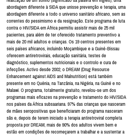
realização de um sonho (significado da palavra em inglês), uma
abordagem diferente à SIDA que unisse prevenção e terapia, uma
abordagem diferente a todo o universo sanitário africano, sem as
correntes do pessimismo e da resignação. Este programa de luta
contra o HIV/SIDA em África permitiu assistir mais de 25 mil
pacientes, para além de ter oferecido tratamento preventivo a
mais de 20 mil adultos e crianças. Os 19 centros presentes em
seis países africanos, incluindo Moçambique e a Guiné-Bissau
oferecem antiretrovirais, educação sanitária, testes de
diagnóstico, suplementos nutricionais e o controlo e cura de
infecções. Activo desde 2002, o DREAM (Drug Resource
Enhancement against AIDS and Malnutrition) está também
presente em no Quénia, na Tanzânia, na Nigéria, na Guiné e no
Malawi. O programa, totalmente gratuito, revelou-se um dos
programas mais eficazes na prevenção e tratamento do HIV/SIDA
nos países da África subsaariana. 97% das crianças que nasceram
de mães seropositivas que beneficiaram do programa nasceram
sãs e, depois de terem iniciado a terapia antiretroviral completa
proposta por DREAM, mais de 90% dos adultos vivem bem e
estão em condições de recomeçarem a trabalhar e a sustentar a