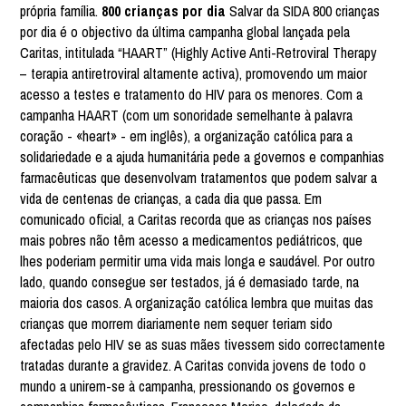
própria família.
800 crianças por dia
Salvar da SIDA 800 crianças
por dia é o objectivo da última campanha global lançada pela
Caritas, intitulada “HAART” (Highly Active Anti-Retroviral Therapy
– terapia antiretroviral altamente activa), promovendo um maior
acesso a testes e tratamento do HIV para os menores. Com a
campanha HAART (com um sonoridade semelhante à palavra
coração - «heart» - em inglês), a organização católica para a
solidariedade e a ajuda humanitária pede a governos e companhias
farmacêuticas que desenvolvam tratamentos que podem salvar a
vida de centenas de crianças, a cada dia que passa. Em
comunicado oficial, a Caritas recorda que as crianças nos países
mais pobres não têm acesso a medicamentos pediátricos, que
lhes poderiam permitir uma vida mais longa e saudável. Por outro
lado, quando consegue ser testados, já é demasiado tarde, na
maioria dos casos. A organização católica lembra que muitas das
crianças que morrem diariamente nem sequer teriam sido
afectadas pelo HIV se as suas mães tivessem sido correctamente
tratadas durante a gravidez. A Caritas convida jovens de todo o
mundo a unirem-se à campanha, pressionando os governos e