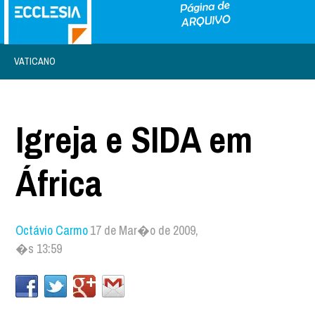
VATICANO
Igreja e SIDA em
África
Octávio Carmo
17 de Mar�o de 2009,
�s 13:59