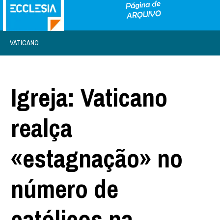
VATICANO
Igreja: Vaticano
realça
«estagnação» no
número de
católicos na