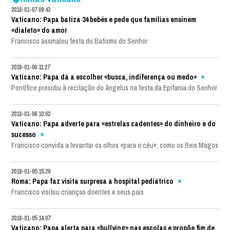
2018-01-07 09:43
Vaticano: Papa batiza 34 bebés e pede que famílias ensinem
«dialeto» do amor
Francisco assinalou festa do Batismo do Senhor
2018-01-06 11:27
Vaticano: Papa dá a escolher «busca, indiferença ou medo»
Pontífice presidiu à recitação do ângelus na festa da Epifania do Senhor
2018-01-06 10:02
Vaticano: Papa adverte para «estrelas cadentes» do dinheiro e do
sucesso
Francisco convida a levantar os olhos «para o céu», como os Reis Magos
2018-01-05 15:29
Roma: Papa faz visita surpresa a hospital pediátrico
Francisco visitou crianças doentes e seus pais
2018-01-05 14:07
Vaticano: Papa alerta para «bullying» nas escolas e propõe fim de