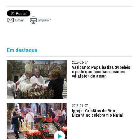
Em destaque
2018-01-07
Vaticano: Papa batiza 34 bebés
e pede que famílias ensinem
«dialeto» do amor
2018-01-07
Igreja: Cristãos de Rito
Bizantino celebram o Natal