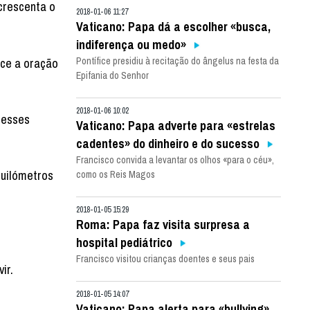
crescenta o
2018-01-06 11:27
Vaticano: Papa dá a escolher «busca,
indiferença ou medo»
ece a oração
Pontífice presidiu à recitação do ângelus na festa da
Epifania do Senhor
2018-01-06 10:02
desses
Vaticano: Papa adverte para «estrelas
cadentes» do dinheiro e do sucesso
Francisco convida a levantar os olhos «para o céu»,
quilómetros
como os Reis Magos
2018-01-05 15:29
Roma: Papa faz visita surpresa a
hospital pediátrico
Francisco visitou crianças doentes e seus pais
ir.
2018-01-05 14:07
Vaticano: Papa alerta para «bullying»