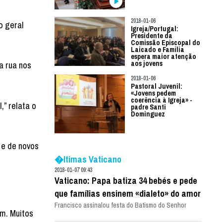
2018-01-06
o geral
Igreja/Portugal:
Presidente da
Comissão Episcopal do
Laicado e Família
espera maior atenção
aos jovens
a rua nos
2018-01-06
Pastoral Juvenil:
«Jovens pedem
coerência à Igreja» -
,” relata o
padre Santi
Dominguez
 e de novos
�ltimas Vaticano
2018-01-07 09:43
Vaticano: Papa batiza 34 bebés e pede
que famílias ensinem «dialeto» do amor
Francisco assinalou festa do Batismo do Senhor
am. Muitos