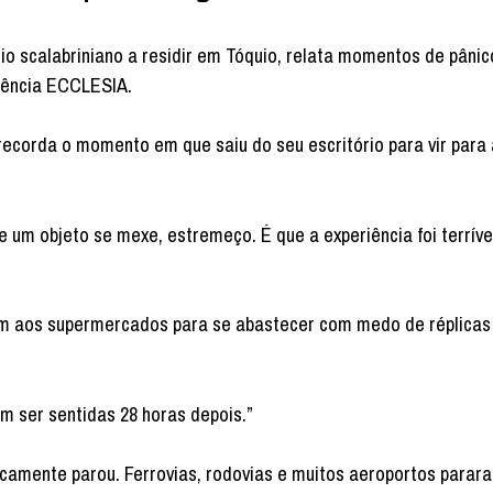
rio scalabriniano a residir em Tóquio, relata momentos de pânic
gência ECCLESIA.
 recorda o momento em que saiu do seu escritório para vir para 
m objeto se mexe, estremeço. É que a experiência foi terrível
am aos supermercados para se abastecer com medo de réplicas
m ser sentidas 28 horas depois.”
icamente parou. Ferrovias, rodovias e muitos aeroportos parar