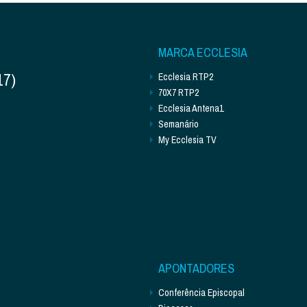
MARCA ECCLESIA
17)
Ecclesia RTP2
70X7 RTP2
Ecclesia Antena1
Semanário
My Ecclesia TV
APONTADORES
Conferência Episcopal