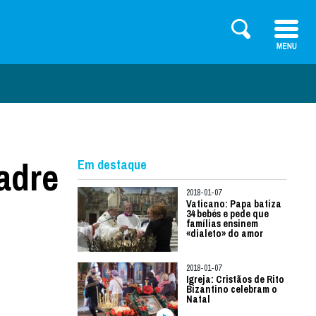
adre
Em destaque
2018-01-07
Vaticano: Papa batiza
34 bebés e pede que
famílias ensinem
«dialeto» do amor
2018-01-07
Igreja: Cristãos de Rito
Bizantino celebram o
Natal