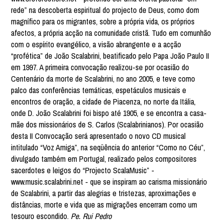
rede” na descoberta espiritual do projecto de Deus, como dom
magnífico para os migrantes, sobre a própria vida, os próprios
afectos, a própria acção na comunidade cristã. Tudo em comunhão
com o espírito evangélico, a visão abrangente e a acção
“profética” de João Scalabrini, beatificado pelo Papa João Paulo II
em 1997. A primeira convocação realizou-se por ocasião do
Centenário da morte de Scalabrini, no ano 2005, e teve como
palco das conferências temáticas, espetáculos musicais e
encontros de oração, a cidade de Piacenza, no norte da Itália,
onde D. João Scalabrini foi bispo até 1905, e se encontra a casa-
mãe dos missionários de S. Carlos (Scalabrinianos). Por ocasião
desta II Convocação será apresentado o novo CD musical
intitulado “Voz Amiga”, na seqüência do anterior “Como no Céu”,
divulgado também em Portugal, realizado pelos compositores
sacerdotes e leigos do “Projecto ScalaMusic” -
www.music.scalabrini.net - que se inspiram ao carisma missionário
de Scalabrini, a partir das alegrias e tristezas, aproximações e
distâncias, morte e vida que as migrações encerram como um
tesouro escondido.
Pe. Rui Pedro