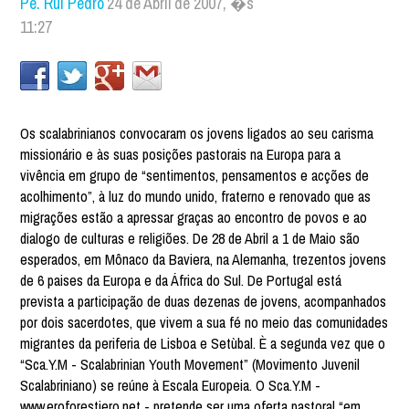
Pe. Rui Pedro
24 de Abril de 2007, �s
11:27
Os scalabrinianos convocaram os jovens ligados ao seu carisma
missionário e às suas posições pastorais na Europa para a
vivência em grupo de “sentimentos, pensamentos e acções de
acolhimento”, à luz do mundo unido, fraterno e renovado que as
migrações estão a apressar graças ao encontro de povos e ao
dialogo de culturas e religiões. De 28 de Abril a 1 de Maio são
esperados, em Mônaco da Baviera, na Alemanha, trezentos jovens
de 6 paises da Europa e da África do Sul. De Portugal está
prevista a participação de duas dezenas de jovens, acompanhados
por dois sacerdotes, que vivem a sua fé no meio das comunidades
migrantes da periferia de Lisboa e Setùbal. È a segunda vez que o
“Sca.Y.M - Scalabrinian Youth Movement” (Movimento Juvenil
Scalabriniano) se reúne à Escala Europeia. O Sca.Y.M -
www.eroforestiero.net - pretende ser uma oferta pastoral “em