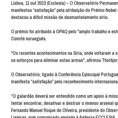
Lisboa, 11 out 2013 (Ecclesia) – O Observatório Permane
manifestou “satisfação” pela atribuição do Prémio Nobe
destacou a difícil missão de desmantelamento sírio.
O prémio foi atribuído à OPAQ pelo "amplo trabalho e es
Comité norueguês.
"Os recentes acontecimentos na Síria, onde voltaram a 
os esforços para eliminar estas armas", afirmou Thorbjo
O Observatório, ligado à Conferência Episcopal Portugu
manifesta “satisfação” pelo reconhecimento internaciona
“O galardão deverá ser entendido como um apoio à missão 
tentar encontrar, desativar e destruir o imenso arsenal q
Fernando Manuel Roque de Oliveira, presidente do Obse
Ligeiras, num comunicado enviado à Agência ECCLESIA.