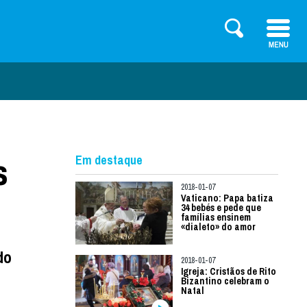
s
Em destaque
2018-01-07
Vaticano: Papa batiza
34 bebés e pede que
famílias ensinem
«dialeto» do amor
do
2018-01-07
Igreja: Cristãos de Rito
Bizantino celebram o
Natal