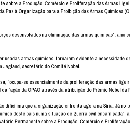
nte sobre a Produção, Comércio e Proliferação das Armas Ligei
l da Paz à Organização para a Proibição das Armas Químicas (
forços desenvolvidos na eliminação das armas químicas", anunc
ser usadas armas químicas, tornaram evidente a necessidade 
rn Jagland, secretário do Comité Nobel.
esa, “ocupa-se essencialmente da proliferação das armas ligei
l da “ação da OPAQ através da atribuição do Prémio Nobel da 
dificílima que a organização enfrenta agora na Síria. Já no t
uímico deste país numa situação de guerra civil encarniçada”, a
rvatório Permanente sobre a Produção, Comércio e Proliferaçã