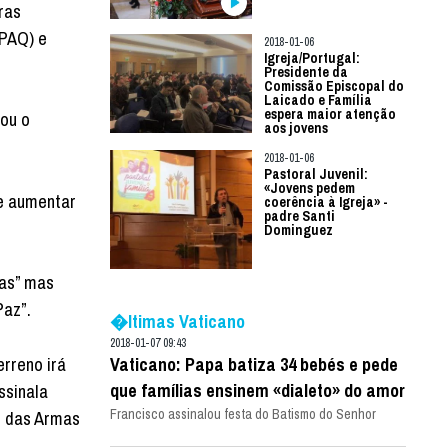
ras
OPAQ) e
2018-01-06
Igreja/Portugal:
Presidente da
Comissão Episcopal do
Laicado e Família
espera maior atenção
iou o
aos jovens
2018-01-06
Pastoral Juvenil:
«Jovens pedem
de aumentar
coerência à Igreja» -
padre Santi
Dominguez
ras” mas
Paz”.
�ltimas Vaticano
2018-01-07 09:43
erreno irá
Vaticano: Papa batiza 34 bebés e pede
que famílias ensinem «dialeto» do amor
ssinala
Francisco assinalou festa do Batismo do Senhor
o das Armas