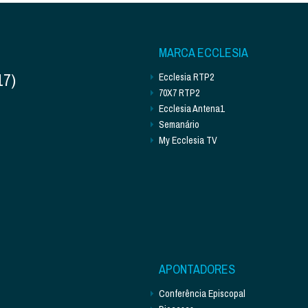
MARCA ECCLESIA
17)
Ecclesia RTP2
70X7 RTP2
Ecclesia Antena1
Semanário
My Ecclesia TV
APONTADORES
Conferência Episcopal