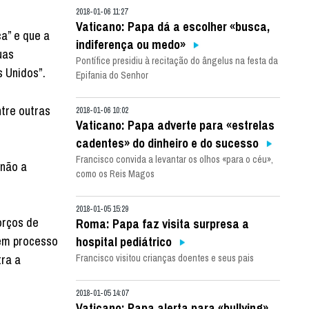
2018-01-06 11:27
Vaticano: Papa dá a escolher «busca,
ça” e que a
indiferença ou medo»
uas
Pontífice presidiu à recitação do ângelus na festa da
 Unidos”.
Epifania do Senhor
tre outras
2018-01-06 10:02
Vaticano: Papa adverte para «estrelas
cadentes» do dinheiro e do sucesso
Francisco convida a levantar os olhos «para o céu»,
 não a
como os Reis Magos
2018-01-05 15:29
orços de
Roma: Papa faz visita surpresa a
 em processo
hospital pediátrico
tra a
Francisco visitou crianças doentes e seus pais
2018-01-05 14:07
Vaticano: Papa alerta para «bullying»