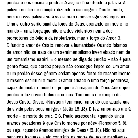
perdoa e nos ensina a perdoar. A acção dá conteúdo à palavra. A
palavra esclarece a acção, dizendo a sua origem. Deste modo,
nem a nossa palavra será vazia, nem o nosso agir será equívoco.
Uma e outro serão sinal da força de Deus, operando em nós e no
mundo – uma força que não é a dos violentos nem a dos
promotores do ódio e da intolerância, mas a força do Amor. 3.
Difundir o amor de Cristo, renovar a humanidade Quando falamos
de amor, não se trata de um sentimentalismo invertebrado nem de
um romantismo estéril. E o mesmo se diga do perdão – não é para
gente fraca, que perdoa porque não consegue impor-se. Um amor
e um perdão desse género seriam apenas fonte de ressentimento
e miséria espiritual e moral. O amor cristão é uma força poderosa,
capaz de mudar o mundo – porque é à imagem do Deus Amor, que
perdoa e faz novas todas as coisas. Tomemos o exemplo de
Jesus Cristo. Disse: «Ninguém tem maior amor do que aquele que
dá a vida pelos seus amigos» (João 15, 13). E fez: amou-nos até à
morte – e morte de cruz. E S. Paulo acrescenta: «quando ainda
éramos pecadores é que Cristo morreu por nós» (Romanos 5, 8),
ou seja, «quando éramos inimigos de Deus» (5, 10). Não há aqui
nenhuma fraqueza. Pelo contrário, na morte de Jesus manifesta-