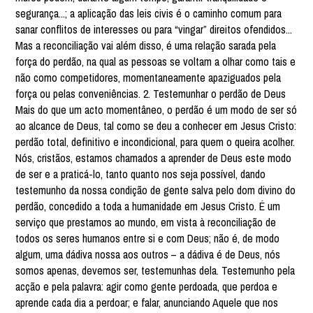
segurança...; a aplicação das leis civis é o caminho comum para
sanar conflitos de interesses ou para “vingar” direitos ofendidos...
Mas a reconciliação vai além disso, é uma relação sarada pela
força do perdão, na qual as pessoas se voltam a olhar como tais e
não como competidores, momentaneamente apaziguados pela
força ou pelas conveniências. 2. Testemunhar o perdão de Deus
Mais do que um acto momentâneo, o perdão é um modo de ser só
ao alcance de Deus, tal como se deu a conhecer em Jesus Cristo:
perdão total, definitivo e incondicional, para quem o queira acolher.
Nós, cristãos, estamos chamados a aprender de Deus este modo
de ser e a praticá-lo, tanto quanto nos seja possível, dando
testemunho da nossa condição de gente salva pelo dom divino do
perdão, concedido a toda a humanidade em Jesus Cristo. É um
serviço que prestamos ao mundo, em vista à reconciliação de
todos os seres humanos entre si e com Deus; não é, de modo
algum, uma dádiva nossa aos outros – a dádiva é de Deus, nós
somos apenas, devemos ser, testemunhas dela. Testemunho pela
acção e pela palavra: agir como gente perdoada, que perdoa e
aprende cada dia a perdoar; e falar, anunciando Aquele que nos