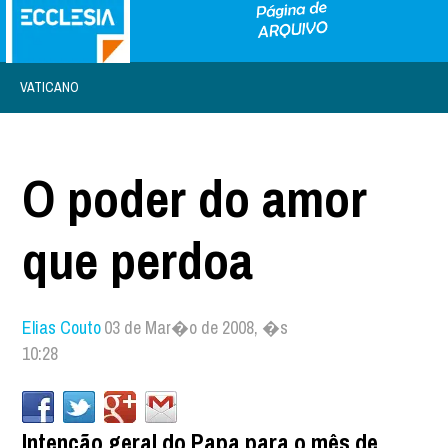
VATICANO
O poder do amor
que perdoa
Elias Couto
03 de Mar�o de 2008, �s
10:28
Intenção geral do Papa para o mês de