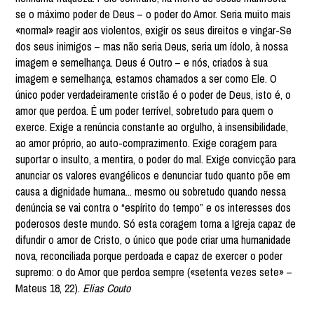
se o máximo poder de Deus – o poder do Amor. Seria muito mais
«normal» reagir aos violentos, exigir os seus direitos e vingar-Se
dos seus inimigos – mas não seria Deus, seria um ídolo, à nossa
imagem e semelhança. Deus é Outro – e nós, criados à sua
imagem e semelhança, estamos chamados a ser como Ele. O
único poder verdadeiramente cristão é o poder de Deus, isto é, o
amor que perdoa. É um poder terrível, sobretudo para quem o
exerce. Exige a renúncia constante ao orgulho, à insensibilidade,
ao amor próprio, ao auto-comprazimento. Exige coragem para
suportar o insulto, a mentira, o poder do mal. Exige convicção para
anunciar os valores evangélicos e denunciar tudo quanto põe em
causa a dignidade humana... mesmo ou sobretudo quando nessa
denúncia se vai contra o “espírito do tempo” e os interesses dos
poderosos deste mundo. Só esta coragem torna a Igreja capaz de
difundir o amor de Cristo, o único que pode criar uma humanidade
nova, reconciliada porque perdoada e capaz de exercer o poder
supremo: o do Amor que perdoa sempre («setenta vezes sete» –
Mateus 18, 22).
Elias Couto