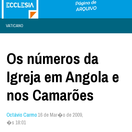
VATICANO
Os números da
Igreja em Angola e
nos Camarões
Octávio Carmo
16 de Mar�o de 2009,
�s 18:01