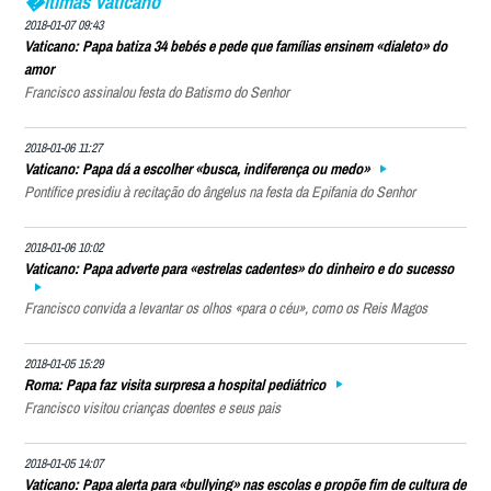
�ltimas Vaticano
2018-01-07 09:43
Vaticano: Papa batiza 34 bebés e pede que famílias ensinem «dialeto» do
amor
Francisco assinalou festa do Batismo do Senhor
2018-01-06 11:27
Vaticano: Papa dá a escolher «busca, indiferença ou medo»
Pontífice presidiu à recitação do ângelus na festa da Epifania do Senhor
2018-01-06 10:02
Vaticano: Papa adverte para «estrelas cadentes» do dinheiro e do sucesso
Francisco convida a levantar os olhos «para o céu», como os Reis Magos
2018-01-05 15:29
Roma: Papa faz visita surpresa a hospital pediátrico
Francisco visitou crianças doentes e seus pais
2018-01-05 14:07
Vaticano: Papa alerta para «bullying» nas escolas e propõe fim de cultura de