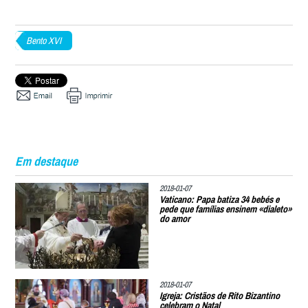
Bento XVI
Em destaque
2018-01-07
Vaticano: Papa batiza 34 bebés e
pede que famílias ensinem «dialeto»
do amor
2018-01-07
Igreja: Cristãos de Rito Bizantino
celebram o Natal