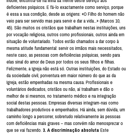
índole, encontra-se na linha da frente deste serviço aos
deficientes psíquicos. E fá-lo exactamente como serviço, porque
é essa a sua condição, desde as origens: «O Filho do homem não
veio para ser servido mas para servir e dar a vida...» (Marcos 10,
45). São muitos os cristãos que trabalham nestas instituições, uns
por vocação religiosa, outros como profissionais, outros ainda em
situação de voluntariado. Todos estão chamados a dar corpo à
mesma atitude fundamental: servir os irmãos mais necessitados,
neste caso, as pessoas com deficiências psíquicas, sendo para
elas sinal do amor de Deus por todos os seus filhos e filhas.
Felizmente, a Igreja não está só. Outras instituições, do Estado ou
da sociedade civil, porventura em maior número do que as da
Igreja, estão empenhadas na mesma causa. Profissionais e
voluntários dedicados, cristãos ou não, aí trabalham e dão o
melhor de si mesmos, no tratamento médico e na integração
social destas pessoas. Empresas diversas integram-nas como
trabalhadores produtivos e empenhados. Há ainda, sem dúvida, um
caminho longo a percorrer, sobretudo relativamente às pessoas
com deficiências mais graves – mas convém não menosprezar o
que se vai fazendo.
3. A discriminação absoluta
Este