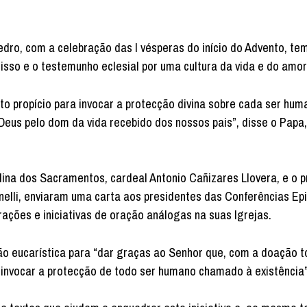
edro, com a celebração das I vésperas do início do Advento, tem
sso e o testemunho eclesial por uma cultura da vida e do amor
 propício para invocar a protecção divina sobre cada ser hum
us pelo dom da vida recebido dos nossos pais”, disse o Papa,
lina dos Sacramentos, cardeal Antonio Cañizares Llovera, e o 
onelli, enviaram uma carta aos presidentes das Conferências Ep
ções e iniciativas de oração análogas na suas Igrejas.
o eucarística para “dar graças ao Senhor que, com a doação to
 invocar a protecção de todo ser humano chamado à existência”