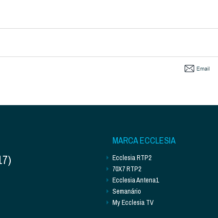
MARCA ECCLESIA
17)
Ecclesia RTP2
70X7 RTP2
Ecclesia Antena1
Semanário
My Ecclesia TV