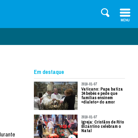
Em destaque
2018-01-07
Vaticano: Papa batiza
34 bebés e pede que
famílias ensinem
«dialeto» do amor
2018-01-07
Igreja: Cristãos de Rito
Bizantino celebram o
Natal
durante