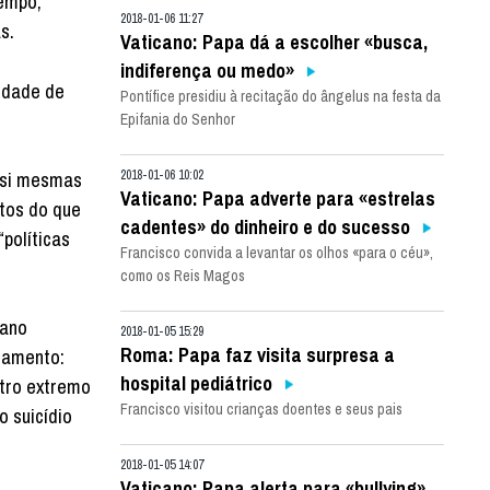
tempo,
2018-01-06 11:27
s.
Vaticano: Papa dá a escolher «busca,
indiferença ou medo»
idade de
Pontífice presidiu à recitação do ângelus na festa da
Epifania do Senhor
a si mesmas
2018-01-06 10:02
Vaticano: Papa adverte para «estrelas
rtos do que
cadentes» do dinheiro e do sucesso
“políticas
Francisco convida a levantar os olhos «para o céu»,
como os Reis Magos
lano
2018-01-05 15:29
Roma: Papa faz visita surpresa a
rtamento:
hospital pediátrico
utro extremo
Francisco visitou crianças doentes e seus pais
o suicídio
2018-01-05 14:07
Vaticano: Papa alerta para «bullying»