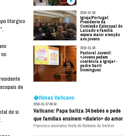
2018-01-06
Igreja/Portugal:
po litúrgico
Presidente da
Comissão Episcopal do
”.
Laicado e Família
espera maior atenção
aos jovens
ano
2018-01-06
Pastoral Juvenil:
 no
«Jovens pedem
coerência à Igreja» -
padre Santi
Dominguez
presidente
iscopais de
�ltimas Vaticano
2018-01-07 09:43
Vaticano: Papa batiza 34 bebés e pede
tal de si
que famílias ensinem «dialeto» do amor
.
Francisco assinalou festa do Batismo do Senhor