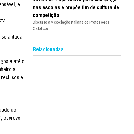
ensável, é
nas escolas e propõe fim de cultura de
competição
sta.
Discurso a Associação Italiana de Professores
Católicos
, seja dada
Relacionadas
igos e até o
nheiro a
 reclusos e
a
idade de
”, escreve