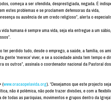
todos, começa a ser ofendida, desprestigiada, negada. É indisp
em estes problemas e se proclamem defensoras da vida,
esença ou ausência de um credo religioso”, alerta o especiali
 vida humana é sempre uma vida, seja ela entregue a um sábio
ssos”.
ter perdido tudo, desde o emprego, a saúde, a família, os am
 gente ‘merece’ viver, e se a sociedade ainda tem tempo e di
ra os outros”, assinala o coordenador nacional da Pastoral dos
 (
www.oracaopelavida.org
). “Desejamos que este projecto sej
tica, não é polémica, não pode trazer divisões, e com a flexibil
 de todas as paróquias, movimentos e grupos dentro da Igreja