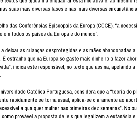
 textos que ajudam a enquadrar esta iniciativa e, ao mesmo 
 nas suas mais diversas fases e nas mais diversas circunstância
elho das Conferências Episcopais da Europa (CCCE), “a necess
e em todos os países da Europa e do mundo”.
 e a deixar as crianças desprotegidas e as mães abandonadas 
. É estranho que na Europa se gaste mais dinheiro a fazer abo
 vida”, indica este responsável, no texto que assina, apelando a 
.
Universidade Católica Portuguesa, considera que a “teoria do p
ente rapidamente se torna usual, aplica-se claramente ao abo
 acessível a qualquer mulher nas primeiras dez semanas”. No o
r como provável a proposta de leis que legalizem a eutanásia e 