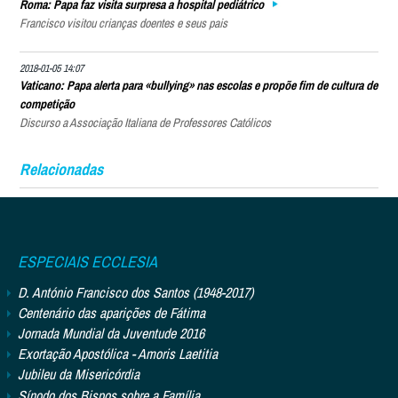
Roma: Papa faz visita surpresa a hospital pediátrico
Francisco visitou crianças doentes e seus pais
2018-01-05 14:07
Vaticano: Papa alerta para «bullying» nas escolas e propõe fim de cultura de
competição
Discurso a Associação Italiana de Professores Católicos
Relacionadas
ESPECIAIS ECCLESIA
D. António Francisco dos Santos (1948-2017)
Centenário das aparições de Fátima
Jornada Mundial da Juventude 2016
Exortação Apostólica - Amoris Laetitia
Jubileu da Misericórdia
Sínodo dos Bispos sobre a Família