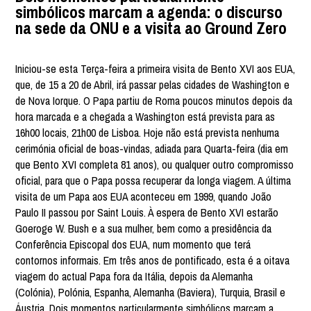
simbólicos marcam a agenda: o discurso
na sede da ONU e a visita ao Ground Zero
Iniciou-se esta Terça-feira a primeira visita de Bento XVI aos EUA,
que, de 15 a 20 de Abril, irá passar pelas cidades de Washington e
de Nova Iorque. O Papa partiu de Roma poucos minutos depois da
hora marcada e a chegada a Washington está prevista para as
16h00 locais, 21h00 de Lisboa. Hoje não está prevista nenhuma
cerimónia oficial de boas-vindas, adiada para Quarta-feira (dia em
que Bento XVI completa 81 anos), ou qualquer outro compromisso
oficial, para que o Papa possa recuperar da longa viagem. A última
visita de um Papa aos EUA aconteceu em 1999, quando João
Paulo II passou por Saint Louis. À espera de Bento XVI estarão
Goeroge W. Bush e a sua mulher, bem como a presidência da
Conferência Episcopal dos EUA, num momento que terá
contornos informais. Em três anos de pontificado, esta é a oitava
viagem do actual Papa fora da Itália, depois da Alemanha
(Colónia), Polónia, Espanha, Alemanha (Baviera), Turquia, Brasil e
Áustria. Dois momentos particularmente simbólicos marcam a