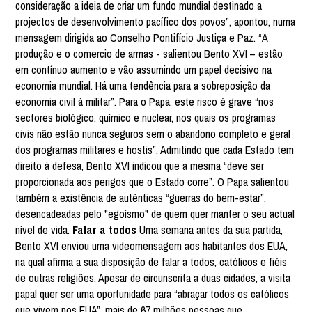
consideração a ideia de criar um fundo mundial destinado a
projectos de desenvolvimento pacífico dos povos”, apontou, numa
mensagem dirigida ao Conselho Pontifício Justiça e Paz. “A
produção e o comercio de armas - salientou Bento XVI – estão
em contínuo aumento e vão assumindo um papel decisivo na
economia mundial. Há uma tendência para a sobreposição da
economia civil à militar”. Para o Papa, este risco é grave “nos
sectores biológico, químico e nuclear, nos quais os programas
civis não estão nunca seguros sem o abandono completo e geral
dos programas militares e hostis”. Admitindo que cada Estado tem
direito à defesa, Bento XVI indicou que a mesma “deve ser
proporcionada aos perigos que o Estado corre”. O Papa salientou
também a existência de autênticas “guerras do bem-estar”,
desencadeadas pelo "egoísmo" de quem quer manter o seu actual
nível de vida.
Falar a todos
Uma semana antes da sua partida,
Bento XVI enviou uma videomensagem aos habitantes dos EUA,
na qual afirma a sua disposição de falar a todos, católicos e fiéis
de outras religiões. Apesar de circunscrita a duas cidades, a visita
papal quer ser uma oportunidade para “abraçar todos os católicos
que vivem nos EUA”, mais de 67 milhões pessoas que