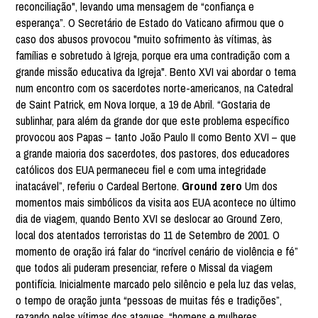
reconciliação", levando uma mensagem de “confiança e
esperança”. O Secretário de Estado do Vaticano afirmou que o
caso dos abusos provocou "muito sofrimento às vítimas, às
famílias e sobretudo à Igreja, porque era uma contradição com a
grande missão educativa da Igreja". Bento XVI vai abordar o tema
num encontro com os sacerdotes norte-americanos, na Catedral
de Saint Patrick, em Nova Iorque, a 19 de Abril. “Gostaria de
sublinhar, para além da grande dor que este problema específico
provocou aos Papas – tanto João Paulo II como Bento XVI – que
a grande maioria dos sacerdotes, dos pastores, dos educadores
católicos dos EUA permaneceu fiel e com uma integridade
inatacável”, referiu o Cardeal Bertone.
Ground zero
Um dos
momentos mais simbólicos da visita aos EUA acontece no último
dia de viagem, quando Bento XVI se deslocar ao Ground Zero,
local dos atentados terroristas do 11 de Setembro de 2001. O
momento de oração irá falar do “incrível cenário de violência e fé”
que todos ali puderam presenciar, refere o Missal da viagem
pontifícia. Inicialmente marcado pelo silêncio e pela luz das velas,
o tempo de oração junta “pessoas de muitas fés e tradições”,
rezando pelas vítimas dos ataques, “homens e mulheres