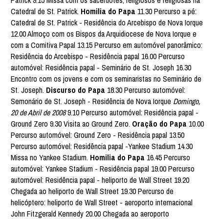
Patrick 9.15 Missa com os sacerdotes, religiosos e religiosas na
Catedral de St. Patrick.
Homilia do Papa
11.30 Percurso a pé:
Catedral de St. Patrick - Residência do Arcebispo de Nova Iorque
12.00 Almoço com os Bispos da Arquidiocese de Nova Iorque e
com a Comitiva Papal 13.15 Percurso em automóvel panorâmico:
Residência do Arcebispo - Residência papal 16.00 Percurso
automóvel: Residência papal - Seminário de St. Joseph 16.30
Encontro com os jovens e com os seminaristas no Seminário de
St. Joseph.
Discurso do Papa
18.30 Percurso automóvel:
Semonário de St. Joseph - Residência de Nova Iorque
Domingo,
20 de Abril de 2008
9.10 Percurso automóvel: Residência papal -
Ground Zero 9.30 Visita ao Ground Zero.
Oração do Papa
10.00
Percurso automóvel: Ground Zero - Residência papal 13.50
Percurso automóvel: Residência papal -Yankee Stadium 14.30
Missa no Yankee Stadium.
Homilia do Papa
16.45 Percurso
automóvel: Yankee Stadium - Residência papal 19.00 Percurso
automóvel: Residência papal - heliporto de Wall Street 19.20
Chegada ao heliporto de Wall Street 19.30 Percurso de
helicóptero: heliporto de Wall Street - aeroporto internacional
John Fitzgerald Kennedy 20.00 Chegada ao aeroporto