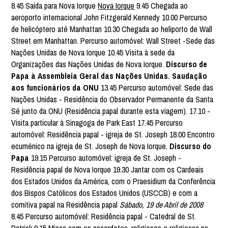
8.45 Saída para Nova Iorque
Nova Iorque
9.45 Chegada ao
aeroporto internacional John Fitzgerald Kennedy 10.00 Percurso
de helicóptero até Manhattan 10.30 Chegada ao heliporto de Wall
Street em Manhattan. Percurso automóvel: Wall Street -Sede das
Nações Unidas de Nova Iorque 10.45 Visita à sede da
Organizações das Nações Unidas de Nova Iorque.
Discurso de
Papa à Assembleia Geral das Nações Unidas. Saudação
aos funcionários da ONU
13.45 Percurso automóvel: Sede das
Nações Unidas - Residência do Observador Permanente da Santa
Sé junto da ONU (Residência papal durante esta viagem). 17.10 -
Visita particular à Sinagoga de Park East 17.45 Percurso
automóvel: Residência papal - igreja de St. Joseph 18.00 Encontro
ecuménico na igreja de St. Joseph de Nova Iorque.
Discurso do
Papa
19.15 Percurso automóvel: igreja de St. Joseph -
Residência papal de Nova Iorque 19.30 Jantar com os Cardeais
dos Estados Unidos da América, com o Praesidium da Conferência
dos Bispos Católicos dos Estados Unidos (USCCB) e com a
comitiva papal na Residência papal
Sábado, 19 de Abril de 2008
8.45 Percurso automóvel: Residência papal - Catedral de St.