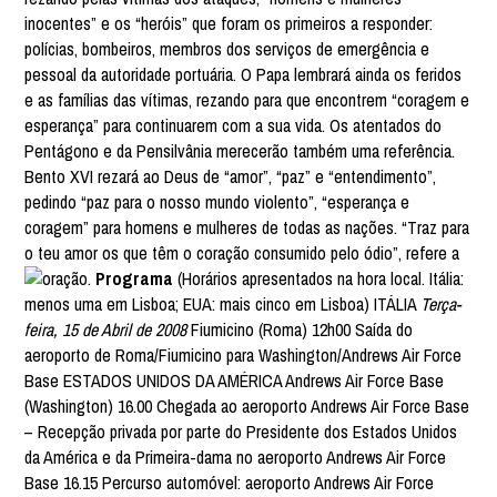
inocentes” e os “heróis” que foram os primeiros a responder:
polícias, bombeiros, membros dos serviços de emergência e
pessoal da autoridade portuária. O Papa lembrará ainda os feridos
e as famílias das vítimas, rezando para que encontrem “coragem e
esperança” para continuarem com a sua vida. Os atentados do
Pentágono e da Pensilvânia merecerão também uma referência.
Bento XVI rezará ao Deus de “amor”, “paz” e “entendimento”,
pedindo “paz para o nosso mundo violento”, “esperança e
coragem” para homens e mulheres de todas as nações. “Traz para
o teu amor os que têm o coração consumido pelo ódio”, refere a
oração.
Programa
(Horários apresentados na hora local. Itália:
menos uma em Lisboa; EUA: mais cinco em Lisboa) ITÁLIA
Terça-
feira, 15 de Abril de 2008
Fiumicino (Roma) 12h00 Saída do
aeroporto de Roma/Fiumicino para Washington/Andrews Air Force
Base ESTADOS UNIDOS DA AMÉRICA Andrews Air Force Base
(Washington) 16.00 Chegada ao aeroporto Andrews Air Force Base
– Recepção privada por parte do Presidente dos Estados Unidos
da América e da Primeira-dama no aeroporto Andrews Air Force
Base 16.15 Percurso automóvel: aeroporto Andrews Air Force