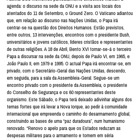
agenda: o discurso na sede da ONU e a visita aos locais dos
atentados do 11 de Setembro, o Ground Zero. O Vaticano adiantou
que, em relação ao discurso nas Nações Unidas, o Papa irá
centrar-se na questão dos Direitos Humanos. Estão previstos,
entre outros, 13 intervenções, encontros com o presidente Bush,
universitários e jovens católicos, líderes cristãos e representantes
de outras religiões. A 18 de Abril, Bento XVI tornar-se-á o terceiro
Papa a discursar na sede da ONU, depois de Paulo VI, em 1965, e
João Paulo II, em 1979 e 1995. O actual Papa irá encontrar-se, em
privado, com o Secretário-Geral das Nações Unidas, descendo,
em seguida, para a sala da Assembleia-Geral. Segue-se um
encontro privado com o presidente da Assembleia, o presidente
do Conselho de Segurança e os 60 representantes deste
organismo. Este Sábado, o Papa terá deixado adivinhar alguns dos
temas fortes que irá levar a Nova Iorque, ao pedir à comunidade
internacional que empreenda o caminho do desarmamento global,
construindo as bases de uma “paz duradoura”, num humanismo
renovado. “Renovo o apelo para que os Estados reduzam as
despesas militares para o armamento e tomem em séria