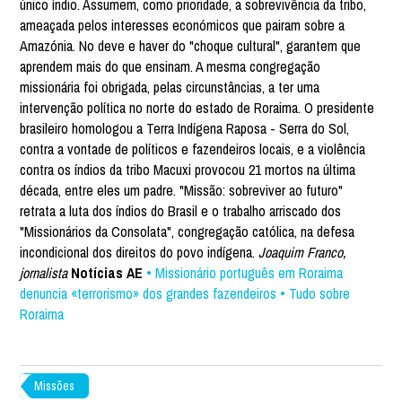
único índio. Assumem, como prioridade, a sobrevivência da tribo,
ameaçada pelos interesses económicos que pairam sobre a
Amazónia. No deve e haver do "choque cultural", garantem que
aprendem mais do que ensinam. A mesma congregação
missionária foi obrigada, pelas circunstâncias, a ter uma
intervenção política no norte do estado de Roraima. O presidente
brasileiro homologou a Terra Indígena Raposa - Serra do Sol,
contra a vontade de políticos e fazendeiros locais, e a violência
contra os índios da tribo Macuxi provocou 21 mortos na última
década, entre eles um padre. "Missão: sobreviver ao futuro"
retrata a luta dos índios do Brasil e o trabalho arriscado dos
"Missionários da Consolata", congregação católica, na defesa
incondicional dos direitos do povo indígena.
Joaquim Franco,
jornalista
Notícias AE
• Missionário português em Roraima
denuncia «terrorismo» dos grandes fazendeiros
• Tudo sobre
Roraima
Missões