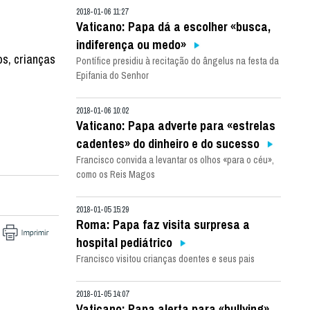
2018-01-06 11:27
Vaticano: Papa dá a escolher «busca,
indiferença ou medo»
s, crianças
Pontífice presidiu à recitação do ângelus na festa da
Epifania do Senhor
2018-01-06 10:02
Vaticano: Papa adverte para «estrelas
cadentes» do dinheiro e do sucesso
Francisco convida a levantar os olhos «para o céu»,
como os Reis Magos
2018-01-05 15:29
Roma: Papa faz visita surpresa a
hospital pediátrico
Francisco visitou crianças doentes e seus pais
2018-01-05 14:07
Vaticano: Papa alerta para «bullying»