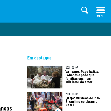
Em destaque
2018-01-07
Vaticano: Papa batiza
34 bebés e pede que
famílias ensinem
«dialeto» do amor
2018-01-07
Igreja: Cristãos de Rito
Bizantino celebram o
Natal
ianças