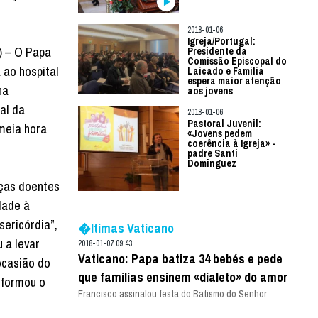
2018-01-06
Igreja/Portugal:
) – O Papa
Presidente da
Comissão Episcopal do
 ao hospital
Laicado e Família
espera maior atenção
na
aos jovens
ral da
2018-01-06
Pastoral Juvenil:
meia hora
«Jovens pedem
coerência à Igreja» -
padre Santi
Dominguez
nças doentes
dade à
sericórdia”,
�ltimas Vaticano
 a levar
2018-01-07 09:43
Vaticano: Papa batiza 34 bebés e pede
ocasião do
que famílias ensinem «dialeto» do amor
nformou o
Francisco assinalou festa do Batismo do Senhor