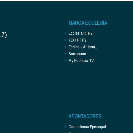
MARCA ECCLESIA
17)
Ecclesia RTP2
70X7 RTP2
Ecclesia Antena1
Semanário
My Ecclesia TV
APONTADORES
Conferência Episcopal