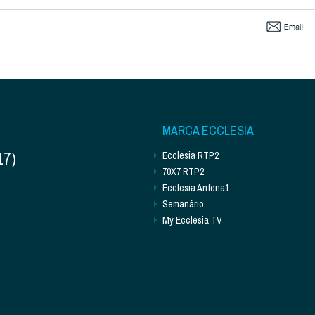
MARCA ECCLESIA
17)
Ecclesia RTP2
70X7 RTP2
Ecclesia Antena1
Semanário
My Ecclesia TV