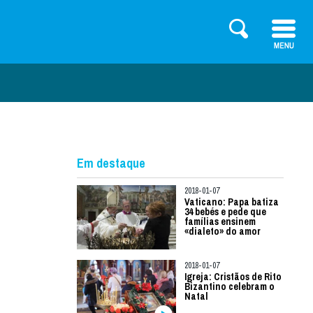
Em destaque
2018-01-07
Vaticano: Papa batiza
34 bebés e pede que
famílias ensinem
«dialeto» do amor
2018-01-07
Igreja: Cristãos de Rito
Bizantino celebram o
Natal