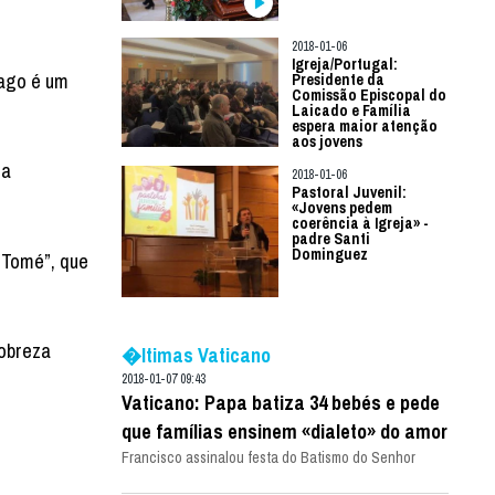
2018-01-06
Igreja/Portugal:
lago é um
Presidente da
Comissão Episcopal do
Laicado e Família
espera maior atenção
aos jovens
 a
2018-01-06
Pastoral Juvenil:
«Jovens pedem
coerência à Igreja» -
padre Santi
Dominguez
 Tomé”, que
pobreza
�ltimas Vaticano
2018-01-07 09:43
Vaticano: Papa batiza 34 bebés e pede
que famílias ensinem «dialeto» do amor
Francisco assinalou festa do Batismo do Senhor