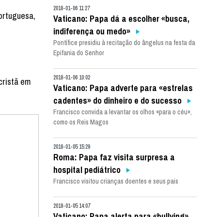
2018-01-06 11:27
portuguesa,
Vaticano: Papa dá a escolher «busca,
indiferença ou medo»
Pontífice presidiu à recitação do ângelus na festa da
Epifania do Senhor
2018-01-06 10:02
cristã em
Vaticano: Papa adverte para «estrelas
cadentes» do dinheiro e do sucesso
Francisco convida a levantar os olhos «para o céu»,
como os Reis Magos
2018-01-05 15:29
Roma: Papa faz visita surpresa a
hospital pediátrico
Francisco visitou crianças doentes e seus pais
2018-01-05 14:07
Vaticano: Papa alerta para «bullying»