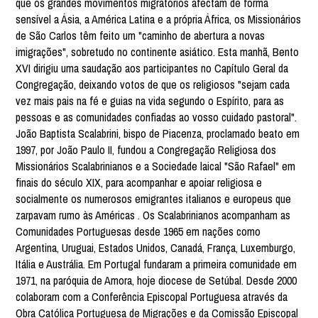
que os grandes movimentos migratórios afectam de forma
sensível a Ásia, a América Latina e a própria África, os Missionários
de São Carlos têm feito um "caminho de abertura a novas
imigrações", sobretudo no continente asiático. Esta manhã, Bento
XVI dirigiu uma saudação aos participantes no Capítulo Geral da
Congregação, deixando votos de que os religiosos "sejam cada
vez mais pais na fé e guias na vida segundo o Espírito, para as
pessoas e as comunidades confiadas ao vosso cuidado pastoral".
João Baptista Scalabrini, bispo de Piacenza, proclamado beato em
1997, por João Paulo II, fundou a Congregação Religiosa dos
Missionários Scalabrinianos e a Sociedade laical "São Rafael" em
finais do século XIX, para acompanhar e apoiar religiosa e
socialmente os numerosos emigrantes italianos e europeus que
zarpavam rumo às Américas . Os Scalabrinianos acompanham as
Comunidades Portuguesas desde 1965 em nações como
Argentina, Uruguai, Estados Unidos, Canadá, França, Luxemburgo,
Itália e Austrália. Em Portugal fundaram a primeira comunidade em
1971, na paróquia de Amora, hoje diocese de Setúbal. Desde 2000
colaboram com a Conferência Episcopal Portuguesa através da
Obra Católica Portuguesa de Migrações e da Comissão Episcopal