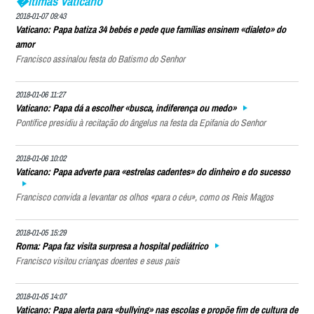
�ltimas Vaticano
2018-01-07 09:43
Vaticano: Papa batiza 34 bebés e pede que famílias ensinem «dialeto» do
amor
Francisco assinalou festa do Batismo do Senhor
2018-01-06 11:27
Vaticano: Papa dá a escolher «busca, indiferença ou medo»
Pontífice presidiu à recitação do ângelus na festa da Epifania do Senhor
2018-01-06 10:02
Vaticano: Papa adverte para «estrelas cadentes» do dinheiro e do sucesso
Francisco convida a levantar os olhos «para o céu», como os Reis Magos
2018-01-05 15:29
Roma: Papa faz visita surpresa a hospital pediátrico
Francisco visitou crianças doentes e seus pais
2018-01-05 14:07
Vaticano: Papa alerta para «bullying» nas escolas e propõe fim de cultura de