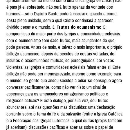
apresentarem-se ao mundo como uma única Igreja de Cristo) não
é para já e, sobretudo, não será fruto apenas da vontade dos
homens – só o Espírito Santo poderá inspirar o quando e como
desta plena unidade, sem a qual Cristo continuará a aparecer
dividido perante o mundo.
3. Frutos do ecumenismo
O
compromisso da maior parte das Igrejas e comunidades eclesiais
com o ecumenismo tem dado frutos, mais abundantes do que
pode parecer. Antes de mais, e talvez o mais importante, o próprio
diálogo ecuménico: depois de séculos de costas voltadas, de
insultos e excomunhões mútuas, de perseguições, por vezes
violentas, as Igrejas e comunidades eclesiais falam entre si. Este
diálogo não pode ser menosprezado, mesmo como exemplo para
o mundo: se gente que andou séculos a odiar-se consegue agora
conversar pacificamente, como não ver nisto um sinal de
esperança para os ameaçadores antagonismos políticos e
religiosos actuais? E este diálogo, por sua vez, deu frutos
abundantes, até nas questões mas discutidas: uma declaração
conjunta sobre o tema da fé e da salvação (entre a Igreja Católica
e a Federação das Igrejas Luteranas, à qual outras Igrejas também
já aderiram); discussões pacíficas e abertas sobre o papel de