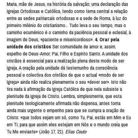
Maria, mãe de Jesus, na história da salvação; uma declaração das
Igrejas Ortodoxas e Católica, tendo como tema central a relação
entre as sedes patriarcais ortodoxas e a sede de Roma, à luz do
primeiro milénio do cristianismo... Tudo leva o seu tempo, mas o
caminho ecuménico é o caminho da paciência pessoal e eclesial, à
imagem de Deus, «paciente e misericordioso».
4. Orar pela
unidade dos cristãos
Ser comunidade de amor e, assim,
espelho de Deus-Amor: Pai, Filho e Espírito Santo. A unidade dos
cristãos é essencial para a realização plena deste modo de ser
Igreja. A oração pela unidade dá testemunho da consciência
pessoal e colectiva dos cristãos de que o actual «modo de ser
Igreja» ainda não realiza plenamente o seu «dever ser». Isto não
tira nada à afirmação da Igreja Católica de que nela subsiste a
plenitude da Igreja de Cristo. Lembra, simplesmente, que esta
plenitude teologicamente afirmada não dispensa, antes torna
ainda mais urgente o empenho para que se cumpra a oração de
Cristo: «que todos sejam um só, como Tu, Pai, estás em Mim e Eu
em Ti; para que assim eles estejam em Nós e o mundo creia que
Tu Me enviaste» (João 17, 21).
Elias Couto