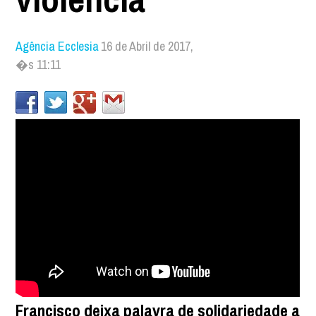
Agência Ecclesia
16 de Abril de 2017,
�s 11:11
Francisco deixa palavra de solidariedade a