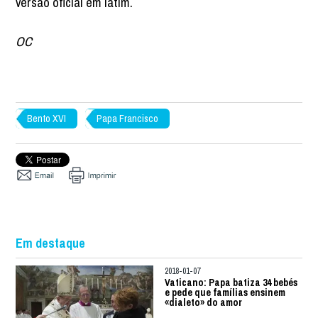
versão oficial em latim.
OC
Bento XVI
Papa Francisco
Em destaque
2018-01-07
Vaticano: Papa batiza 34 bebés
e pede que famílias ensinem
«dialeto» do amor