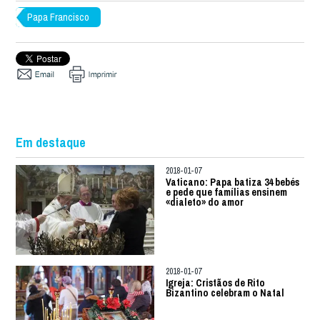
Papa Francisco
Em destaque
2018-01-07
Vaticano: Papa batiza 34 bebés
e pede que famílias ensinem
«dialeto» do amor
2018-01-07
Igreja: Cristãos de Rito
Bizantino celebram o Natal