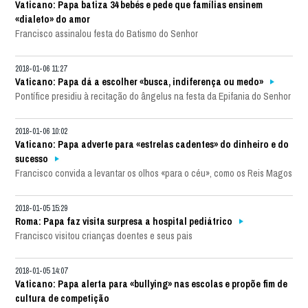
Vaticano: Papa batiza 34 bebés e pede que famílias ensinem
«dialeto» do amor
Francisco assinalou festa do Batismo do Senhor
2018-01-06 11:27
Vaticano: Papa dá a escolher «busca, indiferença ou medo»
Pontífice presidiu à recitação do ângelus na festa da Epifania do Senhor
2018-01-06 10:02
Vaticano: Papa adverte para «estrelas cadentes» do dinheiro e do
sucesso
Francisco convida a levantar os olhos «para o céu», como os Reis Magos
2018-01-05 15:29
Roma: Papa faz visita surpresa a hospital pediátrico
Francisco visitou crianças doentes e seus pais
2018-01-05 14:07
Vaticano: Papa alerta para «bullying» nas escolas e propõe fim de
cultura de competição