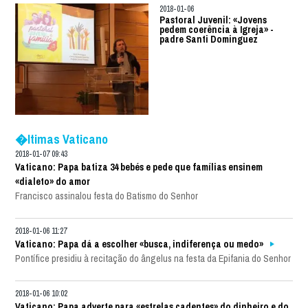
2018-01-06
Pastoral Juvenil: «Jovens
pedem coerência à Igreja» -
padre Santi Dominguez
�ltimas Vaticano
2018-01-07 09:43
Vaticano: Papa batiza 34 bebés e pede que famílias ensinem
«dialeto» do amor
Francisco assinalou festa do Batismo do Senhor
2018-01-06 11:27
Vaticano: Papa dá a escolher «busca, indiferença ou medo»
Pontífice presidiu à recitação do ângelus na festa da Epifania do Senhor
2018-01-06 10:02
Vaticano: Papa adverte para «estrelas cadentes» do dinheiro e do