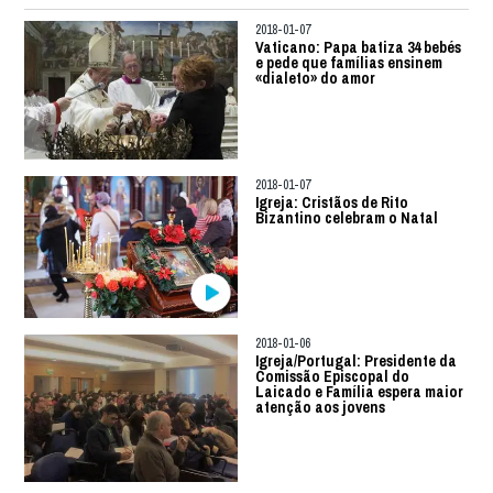
2018-01-07
Vaticano: Papa batiza 34 bebés
e pede que famílias ensinem
«dialeto» do amor
2018-01-07
Igreja: Cristãos de Rito
Bizantino celebram o Natal
2018-01-06
Igreja/Portugal: Presidente da
Comissão Episcopal do
Laicado e Família espera maior
atenção aos jovens