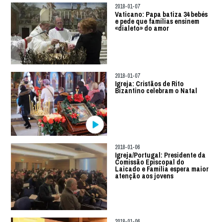
2018-01-07
Vaticano: Papa batiza 34 bebés
e pede que famílias ensinem
«dialeto» do amor
2018-01-07
Igreja: Cristãos de Rito
Bizantino celebram o Natal
2018-01-06
Igreja/Portugal: Presidente da
Comissão Episcopal do
Laicado e Família espera maior
atenção aos jovens
2018-01-06