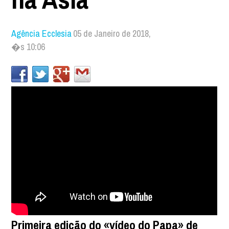
Agência Ecclesia
05 de Janeiro de 2018,
�s 10:06
Primeira edição do «vídeo do Papa» de