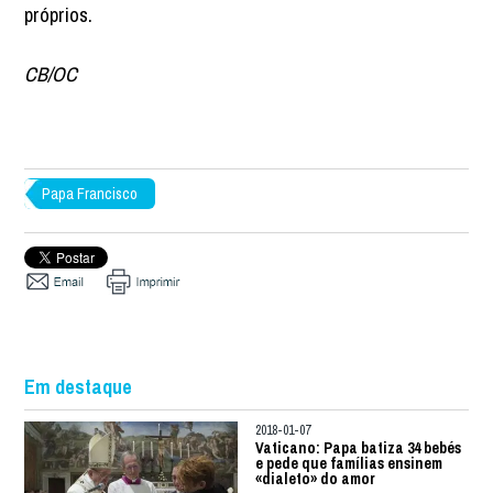
próprios.
CB/OC
Papa Francisco
Em destaque
2018-01-07
Vaticano: Papa batiza 34 bebés
e pede que famílias ensinem
«dialeto» do amor