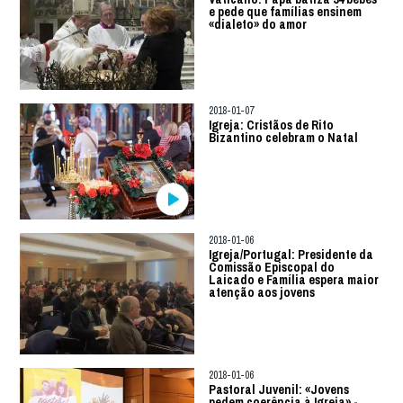
e pede que famílias ensinem
«dialeto» do amor
2018-01-07
Igreja: Cristãos de Rito
Bizantino celebram o Natal
2018-01-06
Igreja/Portugal: Presidente da
Comissão Episcopal do
Laicado e Família espera maior
atenção aos jovens
2018-01-06
Pastoral Juvenil: «Jovens
pedem coerência à Igreja» -