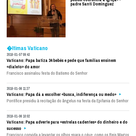
padre Santi Dominguez
�ltimas Vaticano
2018-01-07 09:43
Vaticano: Papa batiza 34 bebés e pede que famílias ensinem
«dialeto» do amor
Francisco assinalou festa do Batismo do Senhor
2018-01-06 11:27
Vaticano: Papa dá a escolher «busca, indiferença ou medo»
Pontífice presidiu à recitação do ângelus na festa da Epifania do Senhor
2018-01-06 10:02
Vaticano: Papa adverte para «estrelas cadentes» do dinheiro e do
sucesso
Francisco convida a levantar os olhos «para o céu», como os Reis Magos