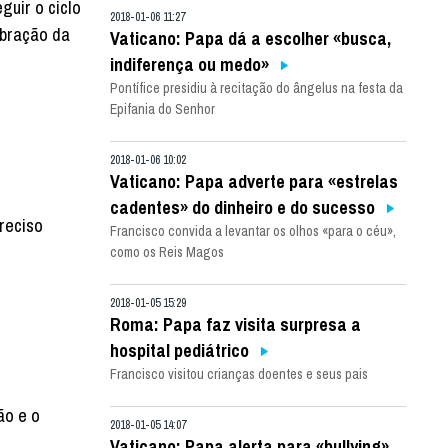
guir o ciclo
2018-01-06 11:27
ebração da
Vaticano: Papa dá a escolher «busca,
indiferença ou medo»
Pontífice presidiu à recitação do ângelus na festa da
Epifania do Senhor
2018-01-06 10:02
Vaticano: Papa adverte para «estrelas
cadentes» do dinheiro e do sucesso
reciso
Francisco convida a levantar os olhos «para o céu»,
como os Reis Magos
2018-01-05 15:29
Roma: Papa faz visita surpresa a
hospital pediátrico
Francisco visitou crianças doentes e seus pais
ão e o
2018-01-05 14:07
Vaticano: Papa alerta para «bullying»