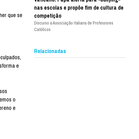
nas escolas e propõe fim de cultura de
her que se
competição
Discurso a Associação Italiana de Professores
Católicos
Relacionadas
 culpados,
nsforma e
ssos
cemos o
ereno e