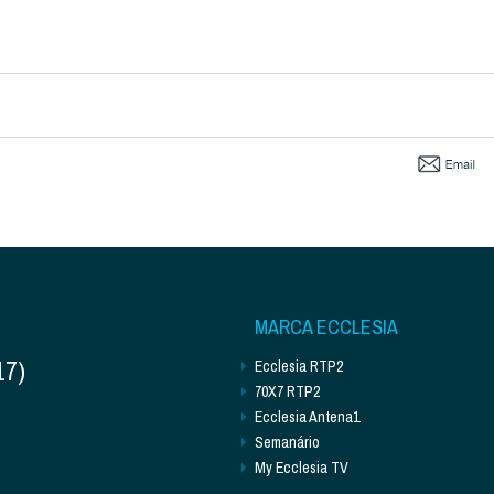
MARCA ECCLESIA
17)
Ecclesia RTP2
70X7 RTP2
Ecclesia Antena1
Semanário
My Ecclesia TV