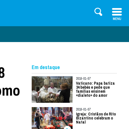
8
Em destaque
2018-01-07
como
Vaticano: Papa batiza
34 bebés e pede que
famílias ensinem
«dialeto» do amor
2018-01-07
Igreja: Cristãos de Rito
Bizantino celebram o
Natal