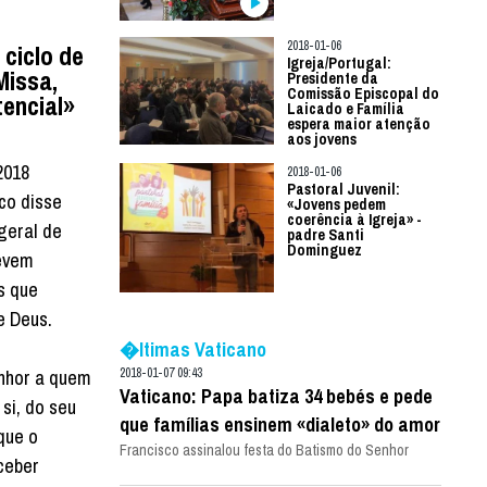
2018-01-06
ciclo de
Igreja/Portugal:
Missa,
Presidente da
Comissão Episcopal do
tencial»
Laicado e Família
espera maior atenção
aos jovens
2018
2018-01-06
Pastoral Juvenil:
co disse
«Jovens pedem
coerência à Igreja» -
 geral de
padre Santi
Dominguez
devem
s que
e Deus.
�ltimas Vaticano
2018-01-07 09:43
enhor a quem
Vaticano: Papa batiza 34 bebés e pede
si, do seu
que famílias ensinem «dialeto» do amor
que o
Francisco assinalou festa do Batismo do Senhor
ceber