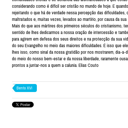
considerando como é difícil ser cristão no mundo de hoje. E quan
rejeitando o que há de verdade nessa percepção das dificuldades,
maltratados e, muitas vezes, levados ao martírio, por causa da s
Mais do que aos mártires dos primeiros séculos do cristianismo,
sentido de lhes dedicarmos a nossa oração de intercessão e tam
para agirem em defesa dos seus direitos e na protecção da sua v
do seu Evangelho no meio das maiores dificuldades. É isso que e
lhes isso, como sinal da nossa gratidão por nos mostrarem, dia-a-di
do meio do nosso bem-estar e da nossa liberdade, raramente ousamo
prontos a juntar-nos a quem a calunia. Elias Couto
Bento XVI