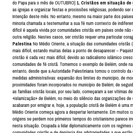
do Papa para o mês de OUTUBRO]
1. Cristãos em situação de
as igrejas e organizar festas e procissões religiosas, podendo ser
Intenção deste mês. No entanto, mesmo na maior parte dos países 
minoria chamada a testemunhar a sua fé num contexto de indifere
difícil é aquela vivida por comunidades cristãs em países onde não
outra religião. Nestes casos, ser cristão requer uma particular cora
Palestina
No Médio Oriente, a situação das comunidades cristãs (
mais difícil, estando muitas delas a ponto de desaparecer – Paquist
cristão é cada vez mais difícil, devido ao radicalismo islâmico cr
comunidades de fé cristã. Tomemos o exemplo de Belém, onde nasc
entanto, desde que a Autoridade Palestiniana tomou o controlo da 
medidas administrativas: expansão dos limites do município, de m
proximidades foram incorporados no município de Belém; de segui
as famílias cristãs locais, por seu lado, começaram a ser vítimas d
«islamização» de Belém, no meio do silêncio das organizações de d
acabaram por emigrar e, hoje, a população cristã de Belém é uma mi
Médio Oriente começa agora a despertar lentamente. Em muitos ca
origens se perdem nos primeiros tempos do cristianismo parece irrev
nesta situação. Ocupada a lidar diplomaticamente com os regimes 
comunidades cristãs e de denúncia das arbitrariedades a que estão