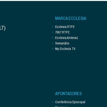
MARCA ECCLESIA
17)
Ecclesia RTP2
70X7 RTP2
Ecclesia Antena1
Semanário
My Ecclesia TV
APONTADORES
Conferência Episcopal