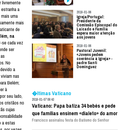
r livremente
 estranha a
2018-01-06
z mais uma
Igreja/Portugal:
Presidente da
nsamente mais
Comissão Episcopal do
raticante de
Laicado e Família
espera maior atenção
elém, na
aos jovens
r-se cada vez
2018-01-06
 onde ser
Pastoral Juvenil:
«Jovens pedem
 as
coerência à Igreja» -
os. No
padre Santi
Dominguez
 devido a
 viviam nas
para Belém;
der à
�ltimas Vaticano
por seu lado,
2018-01-07 09:43
os cristãos no
Vaticano: Papa batiza 34 bebés e pede
ãs cujas
que famílias ensinem «dialeto» do amor
ponsabilidade
Francisco assinalou festa do Batismo do Senhor
o a estas
, por vezes,