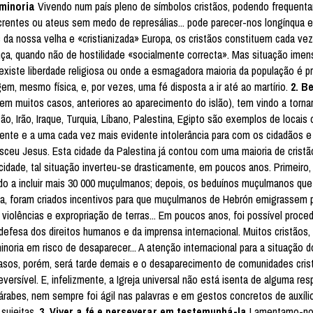
 minoria
Vivendo num país pleno de símbolos cristãos, podendo frequenta
 crentes ou ateus sem medo de represálias... pode parecer-nos longínqua e
da nossa velha e «cristianizada» Europa, os cristãos constituem cada ve
nça, quando não de hostilidade «socialmente correcta». Mas situação ime
 existe liberdade religiosa ou onde a esmagadora maioria da população é p
gem, mesmo física, e, por vezes, uma fé disposta a ir até ao martírio.
2. B
em muitos casos, anteriores ao aparecimento do islão), tem vindo a torna
ão, Irão, Iraque, Turquia, Líbano, Palestina, Egipto são exemplos de locais
escente e a uma cada vez mais evidente intolerância para com os cidadãos e
eu Jesus. Esta cidade da Palestina já contou com uma maioria de cristã
cidade, tal situação inverteu-se drasticamente, em poucos anos. Primeiro,
odo a incluir mais 30 000 muçulmanos; depois, os beduínos muçulmanos que
da, foram criados incentivos para que muçulmanos de Hebrón emigrassem 
e violências e expropriação de terras... Em poucos anos, foi possível proce
efesa dos direitos humanos e da imprensa internacional. Muitos cristãos, 
noria em risco de desaparecer... A atenção internacional para a situação d
sos, porém, será tarde demais e o desaparecimento de comunidades crist
ersível. E, infelizmente, a Igreja universal não está isenta de alguma res
árabes, nem sempre foi ágil nas palavras e em gestos concretos de auxíli
 sujeitas.
3. Viver a fé e perseverar em testemunhá-la
Lamentamo-nos