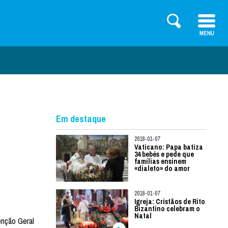
Em destaque
2018-01-07
Vaticano: Papa batiza
34 bebés e pede que
famílias ensinem
«dialeto» do amor
2018-01-07
Igreja: Cristãos de Rito
Bizantino celebram o
Natal
enção Geral