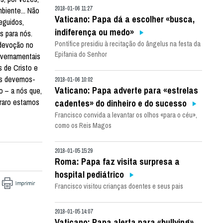
2018-01-06 11:27
biente... Não
Vaticano: Papa dá a escolher «busca,
eguidos,
indiferença ou medo»
s para nós.
 devoção no
Pontífice presidiu à recitação do ângelus na festa da
Epifania do Senhor
overnamentais
 de Cristo e
nós devemos-
2018-01-06 10:02
Vaticano: Papa adverte para «estrelas
o – a nós que,
 raro estamos
cadentes» do dinheiro e do sucesso
Francisco convida a levantar os olhos «para o céu»,
como os Reis Magos
2018-01-05 15:29
Roma: Papa faz visita surpresa a
hospital pediátrico
Francisco visitou crianças doentes e seus pais
2018-01-05 14:07
Vaticano: Papa alerta para «bullying»