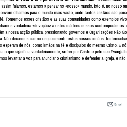
do assim falamos, estamos a pensar no «nosso» mundo, isto é, no nosso am
 convém olharmos para o mundo mais vasto, onde tantos cristãos são pers
ua fé. Tomemos esses cristãos e as suas comunidades como exemplos vivo
 tenhamos verdadeira «devoção» a estes mártires nossos contemporâneos:
bém a nossa acção pública, pressionando governos e Organizações Não G
ida. Não deixemos cair no esquecimento estes nossos irmãos, testemunhas
les esperam de nós, como irmãos na fé e discípulos do mesmo Cristo. E 
a, o que significa, verdadeiramente, sofrer por Cristo e pelo seu Evangelh
s levantar a voz para anunciar o cristianismo e defender a Igreja, e não